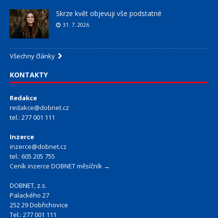
Skrze květ objevuji vše podstatné
31. 7. 2026
Všechny články
KONTAKTY
Redakce
redakce@dobnet.cz
tel.: 277 001 111
Inzerce
inzerce@dobnet.cz
tel.: 605 205 755
Ceník inzerce DOBNET měsíčník →
DOBNET, z.s.
Palackého 27
252 29 Dobřichovice
Tel.: 277 001 111