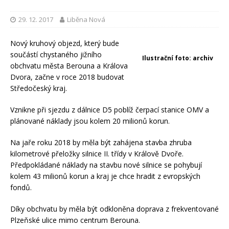
29. 12. 2017
Liběna Nová
Nový kruhový objezd, který bude
součástí chystaného jižního
Ilustrační foto: archiv
obchvatu města Berouna a Králova
Dvora, začne v roce 2018 budovat
Středočeský kraj.
Vznikne při sjezdu z dálnice D5 poblíž čerpací stanice OMV a
plánované náklady jsou kolem 20 milionů korun.
Na jaře roku 2018 by měla být zahájena stavba zhruba
kilometrové přeložky silnice II. třídy v Králově Dvoře.
Předpokládané náklady na stavbu nové silnice se pohybují
kolem 43 milionů korun a kraj je chce hradit z evropských
fondů.
Díky obchvatu by měla být odkloněna doprava z frekventované
Plzeňské ulice mimo centrum Berouna.