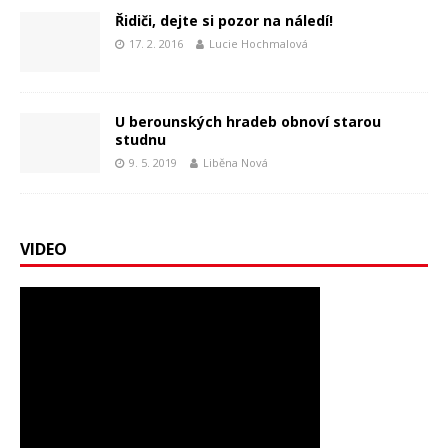
Řidiči, dejte si pozor na náledí!
17. 2. 2016
Lucie Hochmalová
U berounských hradeb obnoví starou
studnu
9. 5. 2019
Liběna Nová
VIDEO