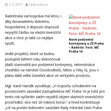
3. 3. 2017
Liběna Nová
Radotínská samospráva má letos, i
díky dosavadnímu dobrému
hospodaření, k dispozici doposud
nejvyšší částku na vlastní investiční
akce a chce je také co nejlépe
Nové podzemní
využít.
kontejnery u ZŠ Praha
– Radotín. Foto: MČ
Praha 16
Vedle projektů, které se budou
postupně během roku dokončovat
(další stanoviště pro podzemní kontejnery, rekonstrukce
chodníků na náměstí Osvoboditelů, Místo u řeky II), jsou v
plánu další velké stavební akce ve veřejném prostoru.
Mgr. Karel Hanzlík vysvětluje: „V rozpočtu schváleném na
prosincovém zasedání Zastupitelstva MČ Praha 16 je totiž pro
tento rok vyčleněn zatím největší objem vlastních investičních
prostředků: více než 20 milionů korun.“ a hned konkretizuje:
„Už na prvním lednovém zasedání Rady městské části Praha