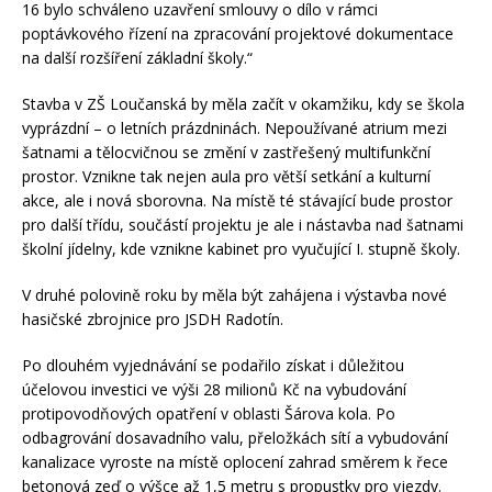
16 bylo schváleno uzavření smlouvy o dílo v rámci
poptávkového řízení na zpracování projektové dokumentace
na další rozšíření základní školy.“
Stavba v ZŠ Loučanská by měla začít v okamžiku, kdy se škola
vyprázdní – o letních prázdninách. Nepoužívané atrium mezi
šatnami a tělocvičnou se změní v zastřešený multifunkční
prostor. Vznikne tak nejen aula pro větší setkání a kulturní
akce, ale i nová sborovna. Na místě té stávající bude prostor
pro další třídu, součástí projektu je ale i nástavba nad šatnami
školní jídelny, kde vznikne kabinet pro vyučující I. stupně školy.
V druhé polovině roku by měla být zahájena i výstavba nové
hasičské zbrojnice pro JSDH Radotín.
Po dlouhém vyjednávání se podařilo získat i důležitou
účelovou investici ve výši 28 milionů Kč na vybudování
protipovodňových opatření v oblasti Šárova kola. Po
odbagrování dosavadního valu, přeložkách sítí a vybudování
kanalizace vyroste na místě oplocení zahrad směrem k řece
betonová zeď o výšce až 1,5 metru s propustky pro vjezdy.