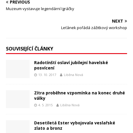
PREVIOUS
Muzeum vystavuje legendární Igráčky
NEXT
Leťánek pořádá zážitkový workshop
SOUVISEJÍCÍ ČLÁNKY
Radotínští oslaví jubilejní havelské
posvícení
13. 10. 2017
Liběna Nová
Zítra proběhne vzpomínka na konec druhé
války
4. 5. 2015
Liběna Nová
Desetiletá Ester vybojovala veslařské
zlato a bronz