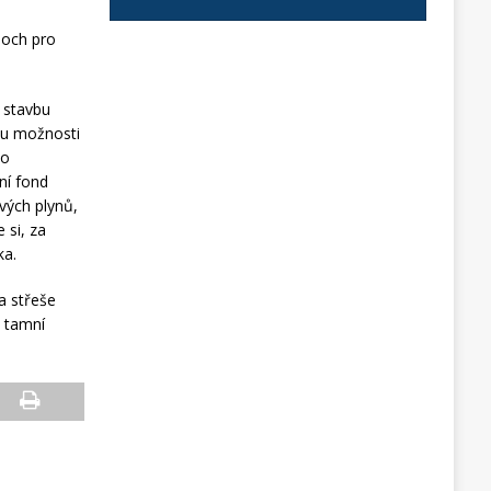
loch pro
u stavbu
sou možnosti
do
ní fond
vých plynů,
 si, za
ka.
a střeše
i tamní