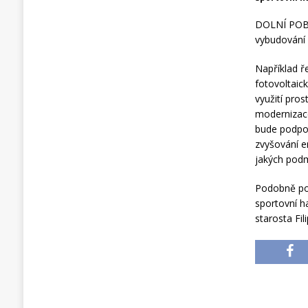
DOLNÍ POBER
vybudování 
Například ř
fotovoltaic
využití pro
modernizace
bude podpor
zvyšování e
jakých podm
Podobně pos
sportovní ha
starosta Fil