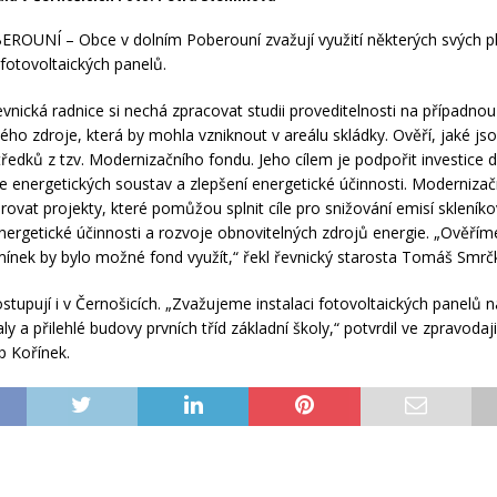
OUNÍ – Obce v dolním Poberouní zvažují využití některých svých p
fotovoltaických panelů.
evnická radnice si nechá zpracovat studii proveditelnosti na případno
kého zdroje, která by mohla vzniknout v areálu skládky. Ověří, jaké j
středků z tzv. Modernizačního fondu. Jeho cílem je podpořit investice 
 energetických soustav a zlepšení energetické účinnosti. Modernizač
ovat projekty, které pomůžou splnit cíle pro snižování emisí skleníko
nergetické účinnosti a rozvoje obnovitelných zdrojů energie. „Ověříme
ínek by bylo možné fond využít,“ řekl řevnický starosta Tomáš Smrč
tupují i v Černošicích. „Zvažujeme instalaci fotovoltaických panelů n
ly a přilehlé budovy prvních tříd základní školy,“ potvrdil ve zpravodaj
ip Kořínek.