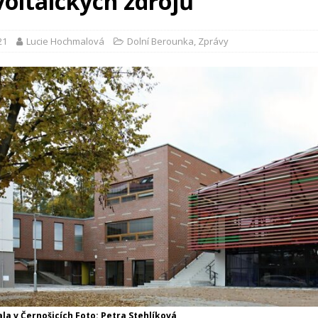
voltaických zdrojů
21
Lucie Hochmalová
Dolní Berounka
,
Zprávy
la v Černošicích Foto: Petra Stehlíková