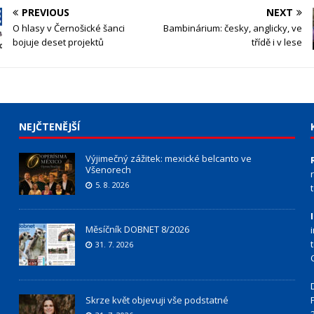
PREVIOUS
NEXT
O hlasy v Černošické šanci
Bambinárium: česky, anglicky, ve
bojuje deset projektů
třídě i v lese
NEJČTENĚJŠÍ
Výjimečný zážitek: mexické belcanto ve
Všenorech
5. 8. 2026
Měsíčník DOBNET 8/2026
31. 7. 2026
Skrze květ objevuji vše podstatné