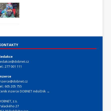
KONTAKTY
Redakce
redakce@dobnet.cz
tel.: 277 001 111
Inzerce
inzerce@dobnet.cz
tel.: 605 205 755
Ceník inzerce DOBNET měsíčník →
DOBNET, z.s.
Palackého 27