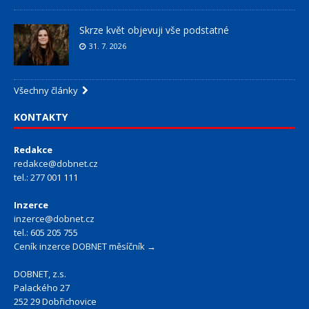
Skrze květ objevuji vše podstatné
31. 7. 2026
Všechny články
KONTAKTY
Redakce
redakce@dobnet.cz
tel.: 277 001 111
Inzerce
inzerce@dobnet.cz
tel.: 605 205 755
Ceník inzerce DOBNET měsíčník →
DOBNET, z.s.
Palackého 27
252 29 Dobřichovice