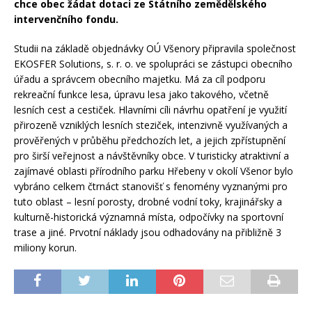
chce obec žádat dotaci ze Státního zemědělského
intervenčního fondu.
Studii na základě objednávky OÚ Všenory připravila společnost
EKOSFER Solutions, s. r. o. ve spolupráci se zástupci obecního
úřadu a správcem obecního majetku. Má za cíl podporu
rekreační funkce lesa, úpravu lesa jako takového, včetně
lesních cest a cestiček. Hlavními cíli návrhu opatření je využití
přirozeně vzniklých lesních steziček, intenzivně využívaných a
prověřených v průběhu předchozích let, a jejich zpřístupnění
pro širší veřejnost a návštěvníky obce. V turisticky atraktivní a
zajímavé oblasti přírodního parku Hřebeny v okolí Všenor bylo
vybráno celkem čtrnáct stanovišť s fenomény vyznanými pro
tuto oblast – lesní porosty, drobné vodní toky, krajinářsky a
kulturně-historická významná místa, odpočívky na sportovní
trase a jiné. Prvotní náklady jsou odhadovány na přibližně 3
miliony korun.