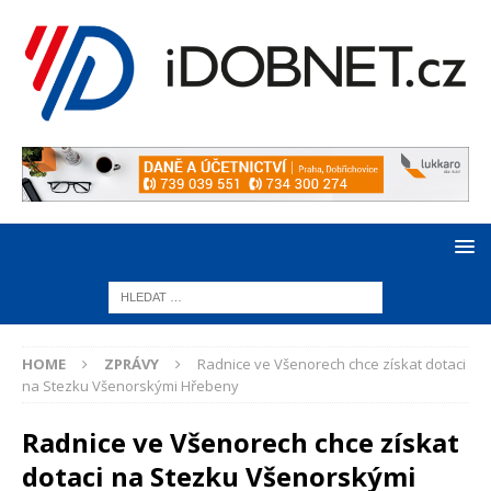
HOME
ZPRÁVY
Radnice ve Všenorech chce získat dotaci
na Stezku Všenorskými Hřebeny
Radnice ve Všenorech chce získat
dotaci na Stezku Všenorskými