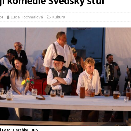
jí komedie Švédský stůl
24
Lucie Hochmalová
Kultura
i Foto: z archivu DDS