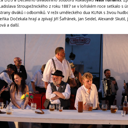
adislava Stroupežnického z roku 1887 se v loňském roce setkalo s 
strany diváků i odborníků. V režii uměleckého dua KUNA s živou hudb
ňka Dočekala hrají a zpívají Jiří Šafránek, Jan Seidel, Alexandr Skutil, Ji
vá a další.