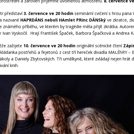
prostřední a zároveň příjemně uvolněnou atmosféru.
8. července v
átr představí
3. července ve 20 hodin
seminární cvičení s hrou pana 
a nazvané
HAPRDÁNS neboli HAmlet PRinc DÁNSký
ve zkratce, z
 známého příběhu, ve kterém by tragédie měla přijít zkrátka. Autore
je Ivan Vyskočil. Hrají František Špaček, Barbora Špačková a Andrea K
Věže zažijete
10. července ve 20 hodin
originální scénické čtení
Zápi
 skládanka postřehů a fejetonů z cest tří hereček divadla MALÉhRY – 
ikoly a Daniely Zbytovských. Tři umělkyně, které zvládají nejen hrát di
vání knih.