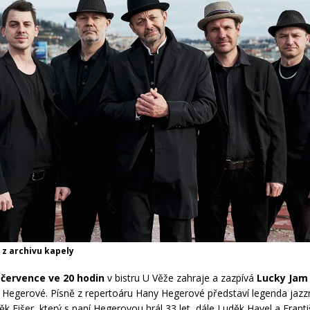
 z archivu kapely
 července ve 20 hodin
v bistru U Věže zahraje a zazpívá
Lucky Jam
Hegerové. Písně z repertoáru Hany Hegerové představí legenda jaz
ěk Fišer, který s paní Hegerovou hrál 33 let, dále Luděk Havel a Frant