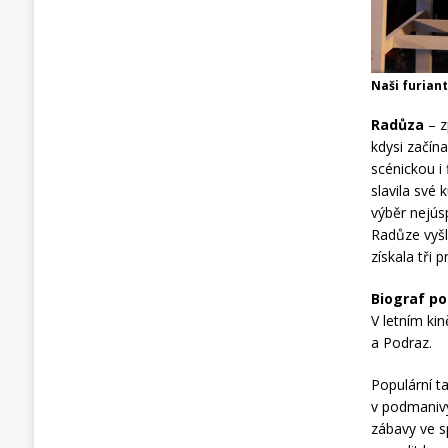
Naši furiant
Radůza
– z
kdysi začín
scénickou i 
slavila své
výběr nejúsp
Radůze vyšl
získala tři 
Biograf p
V letním ki
a Podraz.
Populární 
v podmanivý
zábavy ve 