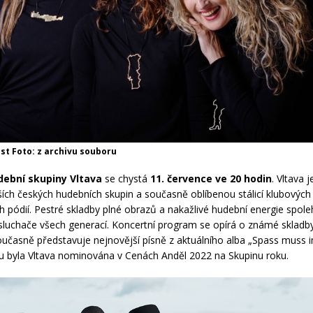
est Foto: z archivu souboru
dební skupiny
Vltava
se chystá
11. července ve 20 hodin
. Vltava 
ších českých hudebních skupin a současně oblíbenou stálicí klubových 
ch pódií. Pestré skladby plné obrazů a nakažlivé hudební energie spole
sluchače všech generací. Koncertní program se opírá o známé skladb
současně představuje nejnovější písně z aktuálního alba „Spass muss 
u byla Vltava nominována v Cenách Anděl 2022 na Skupinu roku.