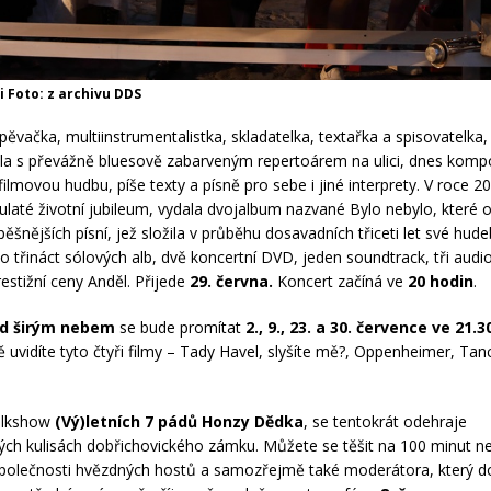
i Foto: z archivu DDS
pěvačka, multiinstrumentalistka, skladatelka, textařka a spisovatelka,
ala s převážně bluesově zabarveným repertoárem na ulici, dnes kom
filmovou hudbu, píše texty a písně pro sebe i jiné interprety. V roce 2
 kulaté životní jubileum, vydala dvojalbum nazvané Bylo nebylo, které
ěšnějších písní, jež složila v průběhu dosavadních třiceti let své hude
o třináct sólových alb, dvě koncertní DVD, jeden soundtrack, tři audi
prestižní ceny Anděl. Přijede
29. června.
Koncert začíná ve
20 hodin
.
od širým nebem
se bude promítat
2., 9., 23. a 30. července
ve 21.3
ně uvidíte tyto čtyři filmy – Tady Havel, slyšíte mě?, Oppenheimer, Ta
talkshow
(Vý)letních
7 pádů Honzy Dědka
, se tentokrát odehraje
ch kulisách dobřichovického zámku. Můžete se těšit na 100 minut n
společnosti hvězdných hostů a samozřejmě také moderátora, který 