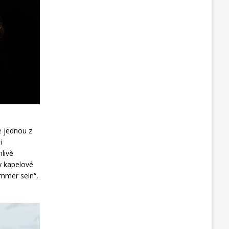
je jednou z
i
hlivě
y kapelové
immer sein“,