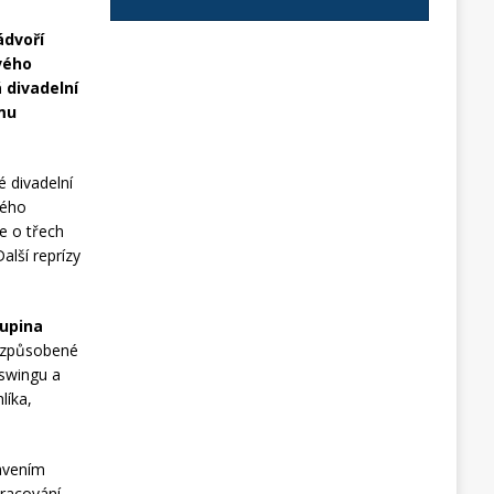
ádvoří
ového
 divadelní
mu
 divadelní
kého
e o třech
alší reprízy
upina
e způsobené
 swingu a
líka,
avením
racování