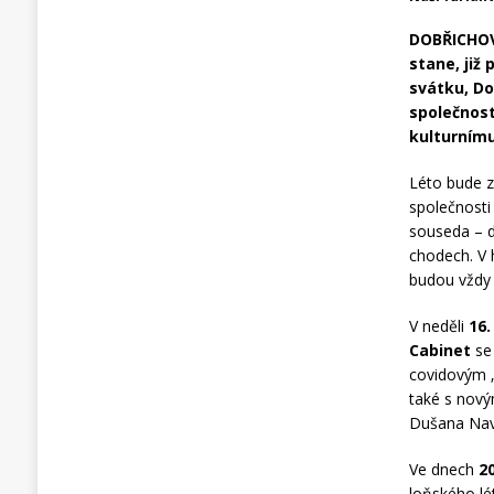
DOBŘICHOV
stane, již
svátku, Do
společnos
kulturnímu
Léto bude 
společnosti
souseda – d
chodech. V h
budou vždy
V neděli
16.
Cabinet
se
covidovým „
také s nový
Dušana Nava
Ve dnech
20
loňského l