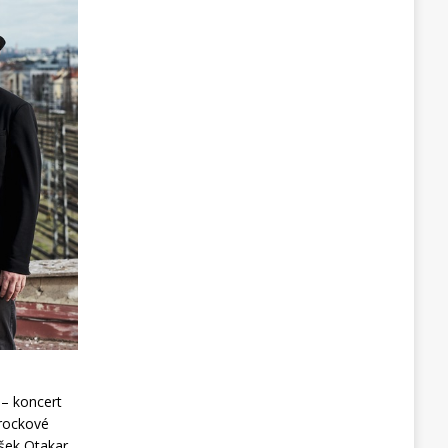
– koncert
zrockové
išek Otakar