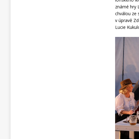
známé hry L
chválou ze 
v úpravě Zde
Lucie Kukulo