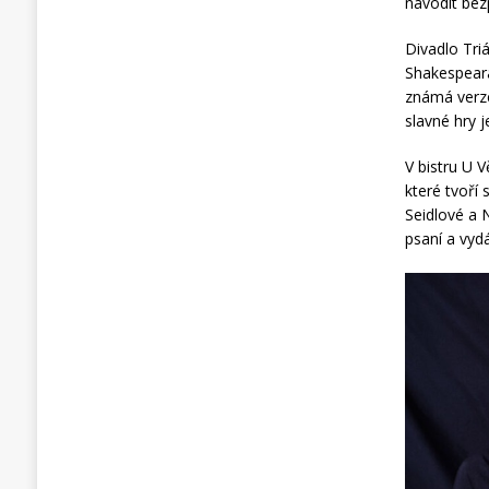
navodit bez
Divadlo Tri
Shakespear
známá verze
slavné hry 
V bistru U 
které tvoří
Seidlové a N
psaní a vydá