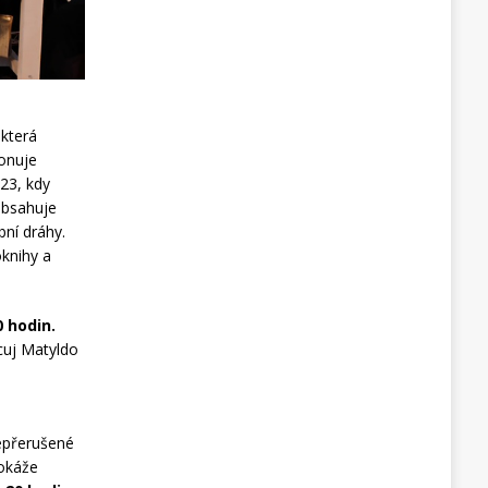
 která
ponuje
023, kdy
 obsahuje
bní dráhy.
oknihy a
0 hodin.
ncuj Matyldo
epřerušené
dokáže