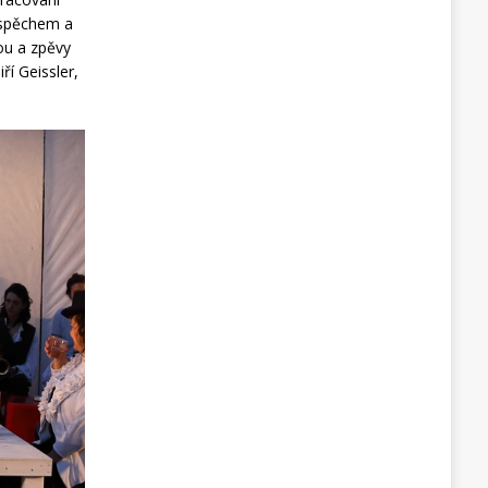
úspěchem a
ou a zpěvy
ří Geissler,