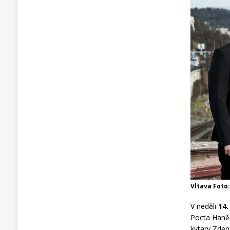
Vltava Foto:
V neděli
14.
Pocta Haně 
kytary Zden