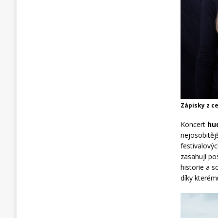
Zápisky z c
Koncert
hu
nejosobitěj
festivalový
zasahují po
historie a 
díky kterém