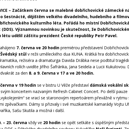
ICE – Začátkem června se malebné dobřichovické zámecké n
 po šestnácté, dějištěm velkého divadelního, hudebního a film
břichovického kulturního léta. Pořádá ho místní Dobřichovická
t (DDS). Významnou novinkou je skutečnost, že Dobřichovické
 létu udělil záštitu prezident České republiky Petr Pavel.
zahájeno
7. června
ve 20 hodin
premiérou představení Dobřichovické
Švédský stůl
v režii uměleckého dua KUNA. Krátká hra dobřichovic
ramatika, režiséra a dramaturga Davida Drábka nese podtitul tragédi
lavních rolích uvidíte Jiřího Šafránka, Jana Seidela a Lucii Kukulovou. D
 dvakrát za den
8. a 9. června v 17 a ve 20 hodin.
 června v 19 hodin
se v bistru U Věže představí
dámská vokální sk
 svým koncertem nazvaným Refresh Cabinet Concert. Po delší pauz
vykolejením“ se vrací se staronovým repertoárem převážně v rytmu
mi zpěvačkami. Dámy si přizvaly i své muzikantské kamarády Vojtu Uh
říka, Sašu Skutila a možná i další.
. – 23. června
vždy ve
20 hodin
se opět setkáte s úspěšným předst
éta DDS a Dětského divadelního souboru Kukadýlko
Naši furianti.
Zp