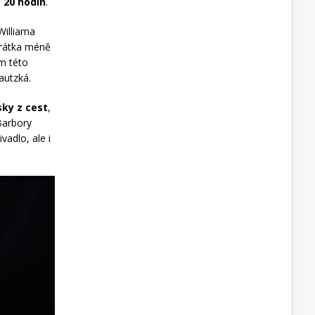
e 20 hodin
.
Williama
krátka méně
m této
autzká.
sky z cest
,
Barbory
vadlo, ale i