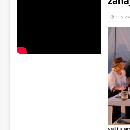
zahá
22. 5. 20
Naši furiant