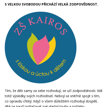
S VELKOU SVOBODOU PŘICHÁZÍ VELKÁ ZODPOVĚDNOST.
Tím, že děti samy za sebe rozhodují, se učí zodpovědnosti. Vidí
totiž výsledky svých rozhodnutí. Nebojí se vnitřně spojit s tím,
co opravdu chtějí. Když o všem důležitém rozhodují dospělí,
dítě se naučí potlačovat své vlastní touhy a potřeby,