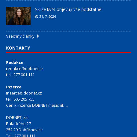
Skrze květ objevuji vše podstatné
31. 7. 2026
Všechny články
KONTAKTY
Redakce
redakce@dobnet.cz
tel.: 277 001 111
Inzerce
inzerce@dobnet.cz
tel.: 605 205 755
Ceník inzerce DOBNET měsíčník →
DOBNET, z.s.
Palackého 27
252 29 Dobřichovice
Tel.: 277 001 111