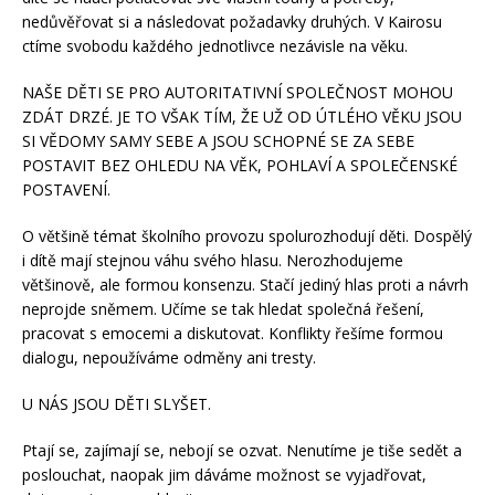
nedůvěřovat si a následovat požadavky druhých. V Kairosu
ctíme svobodu každého jednotlivce nezávisle na věku.
NAŠE DĚTI SE PRO AUTORITATIVNÍ SPOLEČNOST MOHOU
ZDÁT DRZÉ.
JE TO VŠAK TÍM, ŽE UŽ OD ÚTLÉHO VĚKU JSOU
SI VĚDOMY SAMY SEBE A JSOU SCHOPNÉ SE ZA SEBE
POSTAVIT BEZ OHLEDU NA VĚK, POHLAVÍ A SPOLEČENSKÉ
POSTAVENÍ.
O většině témat školního provozu spolurozhodují děti. Dospělý
i dítě mají stejnou váhu svého hlasu. Nerozhodujeme
většinově, ale formou konsenzu. Stačí jediný hlas proti a návrh
neprojde sněmem. Učíme se tak hledat společná řešení,
pracovat s emocemi a diskutovat. Konflikty řešíme formou
dialogu, nepoužíváme odměny ani tresty.
U NÁS JSOU DĚTI SLYŠET.
Ptají se, zajímají se, nebojí se ozvat. Nenutíme je tiše sedět a
poslouchat, naopak jim dáváme možnost se vyjadřovat,