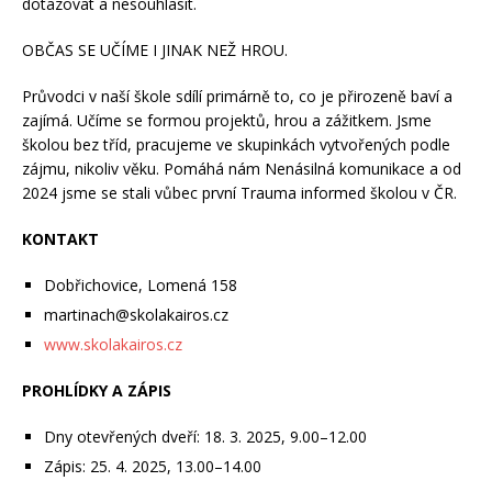
dotazovat a nesouhlasit.
OBČAS SE UČÍME I JINAK NEŽ HROU.
Průvodci v naší škole sdílí primárně to, co je přirozeně baví a
zajímá. Učíme se formou projektů, hrou a zážitkem. Jsme
školou bez tříd, pracujeme ve skupinkách vytvořených podle
zájmu, nikoliv věku. Pomáhá nám Nenásilná komunikace a od
2024 jsme se stali vůbec první Trauma informed školou v ČR.
KONTAKT
Dobřichovice, Lomená 158
martinach@skolakairos.cz
www.skolakairos.cz
PROHLÍDKY A ZÁPIS
Dny otevřených dveří: 18. 3. 2025, 9.00–12.00
Zápis: 25. 4. 2025, 13.00–14.00