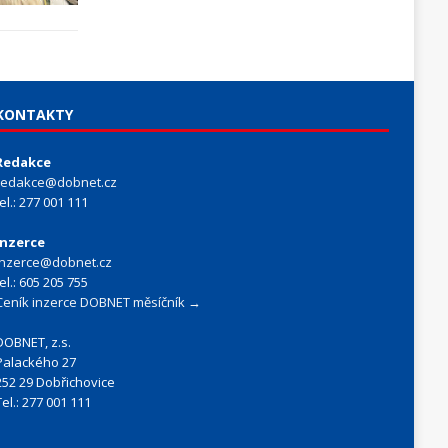
KONTAKTY
Redakce
redakce@dobnet.cz
tel.: 277 001 111
Inzerce
inzerce@dobnet.cz
tel.: 605 205 755
Ceník inzerce DOBNET měsíčník →
DOBNET, z.s.
Palackého 27
252 29 Dobřichovice
Tel.: 277 001 111