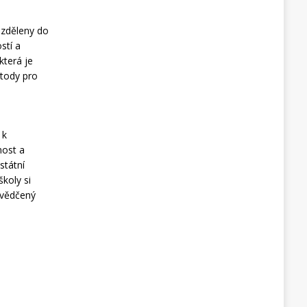
rozděleny do
stí a
která je
etody pro
 k
nost a
státní
školy si
osvědčený