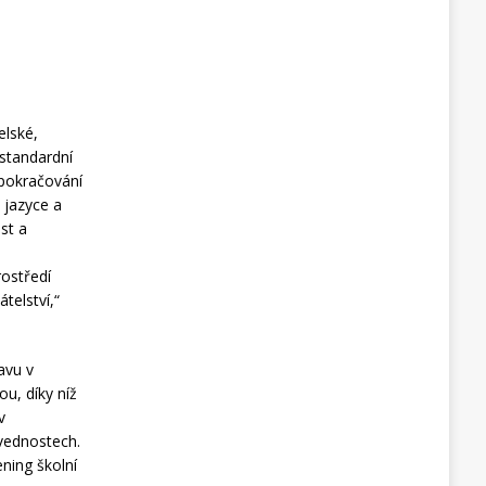
elské,
dstandardní
 pokračování
 jazyce a
st a
ostředí
telství,“
ravu v
u, díky níž
v
vednostech.
ning školní