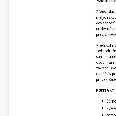
zralosti pr
Předškoláci 
malých skupi
dovedností.
nezbytná pr
práci s nad
Předškolní 
Dobrodružné
samostatném
osobní tale
základní ško
odnášely po
proces Kat
KONTAKT
Čern
774 4
cerno