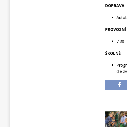
DOPRAVA
Autob
PROVOZNÍ
7.30–
ŠKOLNÉ
Progr
dle z