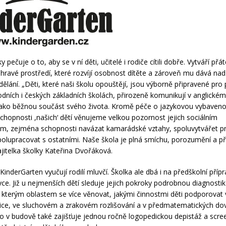
y pečuje o to, aby se v ní děti, učitelé i rodiče cítili dobře. Vytváří přát
hravé prostředí, které rozvíjí osobnost dítěte a zároveň mu dává na
dělání. „Děti, které naši školu opouštějí, jsou výborně připravené pro
dních i českých základních školách, přirozeně komunikují v anglickém
 jako běžnou součást svého života. Kromě péče o jazykovou vybaveno
hopnosti ,našich‘ dětí věnujeme
velkou pozornost jejich sociálním
, zejména schopnosti navázat kamarádské vztahy, spoluvytvářet pr
olupracovat s ostatními. Naše škola je plná smíchu, porozumění a přá
jitelka školky Kateřina Dvořáková.
 KinderGarten vyučují rodilí mluvčí. Školka ale dbá i na předškolní příp
ce. Již u nejmenších dětí sleduje jejich pokroky podrobnou diagnostiko
í, kterým oblastem se více věnovat, jakými činnostmi děti podporovat 
ce, ve sluchovém a zrakovém rozlišování a v předmatematických do
o v budově také zajišťuje jednou ročně logopedickou depistáž a scree