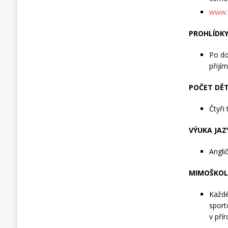
www.k
PROHLÍDKY
Po do
přijí
POČET DĚ
Čtyři
VÝUKA JAZ
Angli
MIMOŠKOLN
Každé
sport
v přír