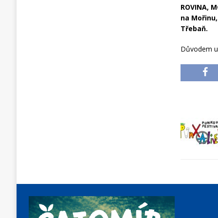
ROVINA, MO
na Mořinu,
Třebaň.
Důvodem uza