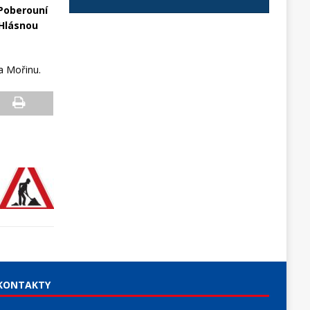
 Poberouní
 Hlásnou
a Mořinu.
KONTAKTY