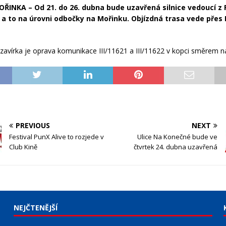
ŘINKA – Od 21. do 26. dubna bude uzavřená silnice vedoucí z
 a to na úrovni odbočky na Mořinku. Objízdná trasa vede přes
vírka je oprava komunikace III/11621 a III/11622 v kopci směrem n
PREVIOUS
NEXT
Festival PunX Alive to rozjede v
Ulice Na Konečné bude ve
Club Kině
čtvrtek 24. dubna uzavřená
NEJČTENĚJŠÍ