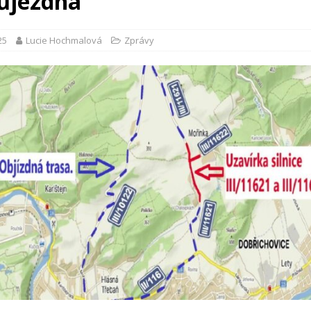
ůjezdná
25
Lucie Hochmalová
Zprávy