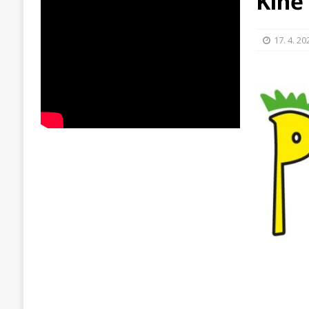
Kině
17. 4. 20