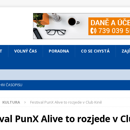
T
VOLNÝ ČAS
PORADNA
CO SE CHYSTÁ
ZAJ
IV ČASOPISU
é
ZAJÍMAVÍ LIDÉ
KULTURA
Festival PunX Alive to rozjede v Club Kině
VOLNÝ ČAS
bsazená Prodaná nevěsta
KULTURA
val PunX Alive to rozjede v C
nto ve Všenorech
KULTURA