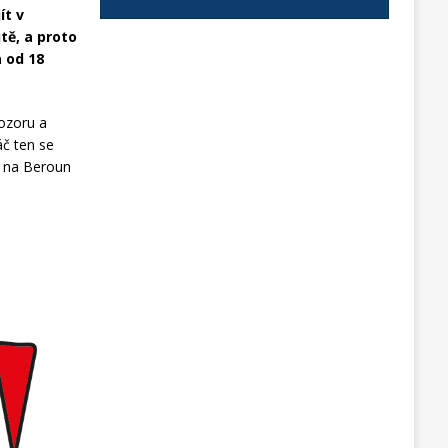
ít v
tě, a proto
 od 18
pozoru a
áč ten se
, na Beroun