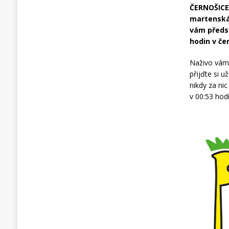
ČERNOŠICE 
martenskác
vám předst
hodin v če
Naživo vám 
přijďte si 
nikdy za ni
v 00:53 hodi