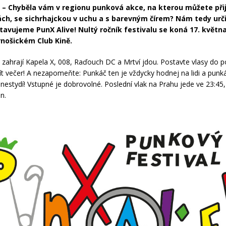
– Chyběla vám v regionu punková akce, na kterou můžete přij
h, se sichrhajckou v uchu a s barevným čírem? Nám tedy urči
avujeme PunX Alive! Nultý ročník festivalu se koná 17. května
rnošickém Club Kině.
zahrají Kapela X, 008, Raďouch DC a Mrtví jdou. Postavte vlasy do 
užít večer! A nezapomeňte: Punkáč ten je vždycky hodnej na lidi a punk
c nestydí! Vstupné je dobrovolné. Poslední vlak na Prahu jede ve 23:45
n.