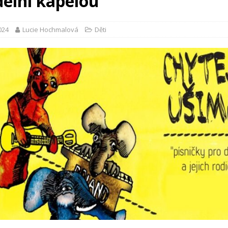
delní kapelou
2024
Lucie Hochmalová
Děti