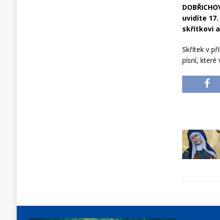
DOBŘICHOVI
uvidíte 17
skřítkovi 
Skřítek v p
písní, kter