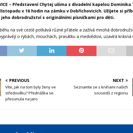
CE – Představení Chytej ušima s divadelní kapelou Dominika
. listopadu v 16 hodin na zámku v Dobřichovicích. Užijete si pří
a jeho dobrodružství s originálními písničkami pro děti.
říběhu na své cestě potkává různé přátele a zažívá mnohá dobrodružs
é vyprávějí o rybách, mouchách, prasátku a medvědovi, uzavírá krásná
PREVIOUS
NEXT
Víte, jak na tom byly ženy ve
Seznamte se s knihami našich
středověku? Přednáška se
sousedů z regionu
přesunula na jaro