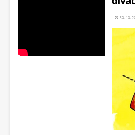
diva
30. 10. 