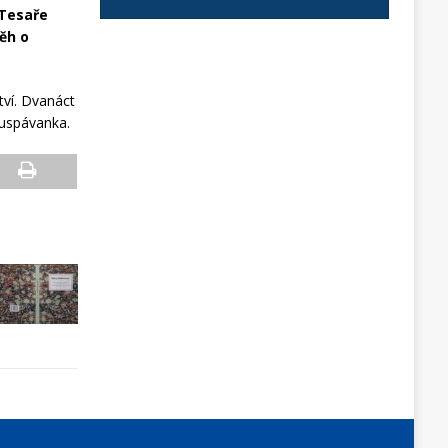
 Tesaře
běh o
tví. Dvanáct
 uspávanka.