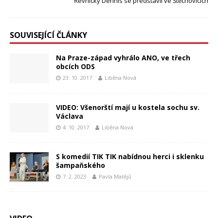
Řevnický Dennis se představil ve Štěchovicích
SOUVISEJÍCÍ ČLÁNKY
Na Praze-západ vyhrálo ANO, ve třech
obcích ODS
23. 10. 2017
Liběna Nová
VIDEO: Všenorští mají u kostela sochu sv.
Václava
4. 10. 2017
Liběna Nová
S komedií TIK TIK nabídnou herci i sklenku
šampaňského
7. 2. 2023
Pavla Matějů