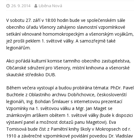
26. 9. 2014
Liběna Nová
V sobotu 27. září v 18:00 hodin bude ve společenském sále
obecního úřadu Všenory zahájeno slavnostní vzpomínkové
setkání věnované hornomokropeckým a všenorským vojákům,
jež prošli peklem 1. světové války. A samozřejmě také
legionářům.
Akci pořádá kulturní komise tamního obecního zastupitelstva,
Občanské sdružení pro Všenory, místní knihovna a všenorské
skautské středisko DUB.
Během večera vystoupí a budou probírána témata: PhDr. Pavel
Buchtele z Oblastního archivu Dobřichovice, českoslovenští
legionáři, Ing. Bohdan Šmilauer s internetovou prezentací
Vzpomínky na 1. světovou válku a Mgr. Jan Maget se
známkovým aršíkem obětem 1. světové války (bude k dispozici
výstavní panel a možnost dotazů panu Magetovi). Eva
Tomisová bude číst z Pamětní knihy školy v Mokropsech od r.
1910 a závěrečné vzpomínkové povídání povedou Dr. Vladislav