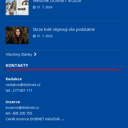
Měsíčník DOBNET 8/2026
31. 7. 2026
Skrze květ objevuji vše podstatné
31. 7. 2026
Všechny články
KONTAKTY
Redakce
redakce@dobnet.cz
tel.: 277 001 111
Inzerce
inzerce@dobnet.cz
tel.: 605 205 755
Ceník inzerce DOBNET měsíčník →