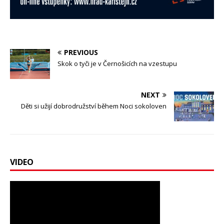
PREVIOUS
Skok o tyči je v Černošicích na vzestupu
NEXT
Děti si užijí dobrodružství během Noci sokoloven
VIDEO