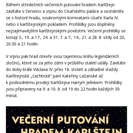
Během středečních večerních putování hradem Karlštejn
zavítáte v červenci a srpnu do Císařského paláce a seznámíte
se s historií hradu, soukromými komnatami císaře Karla IV.
nebo s karlštejnským pokladem. Prohlídky jsou doplněny
nejzajímavějšími karlštejnskými pověstmi. Večerní prohlídky se
konají 3., 10. a 17., 24. a 31. 7. a 7., 14., 21. a 28. 8. vždy od 20,
20.30 a 21 hodin.
V srpnu pak hrad otevře svou tajemnou knihu legendárních
zločinů, které se za jeho zdmi v průběhu staletí udály. Zavítáte
do doby krále Václava IV. přes 16. století a záhadné vraždy
Karlštejnské „čachtické“ paní Kateřiny Lažanské až
k podvodnému prodeji Karlštejna Harrym Jelínkem. Prohlídky
jsou připraveny na 9. a 10. 8. od 19 do 22 hodin každých 30
minut.