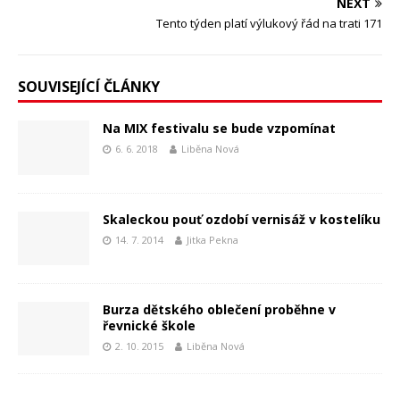
NEXT
Tento týden platí výlukový řád na trati 171
SOUVISEJÍCÍ ČLÁNKY
Na MIX festivalu se bude vzpomínat
6. 6. 2018
Liběna Nová
Skaleckou pouť ozdobí vernisáž v kostelíku
14. 7. 2014
Jitka Pekna
Burza dětského oblečení proběhne v
řevnické škole
2. 10. 2015
Liběna Nová