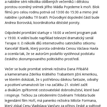
a nabídne sérii několika oblíbených večerníků i dětskou
porotou oceněný snímek Jiřího Mádla Pojedeme k moři. Blok
filmů pro celou rodinu potrvá od 13:00 do 15:30 a mimo jiné
nabídne i pohádku Tři bratři. Průvodkyní dopolední částí bude
Andrea Borovská, koordinátorka děstské poroty.
Odpolední promítání startuje v 16:00 a večerní program pak
v 19:00. K vidění bude například televizní dramatický seriál
Terapie II. či několik dílů internetového satirického sitkomu
Kancelář Blaník, který porota odměnila Cenou Václava Havla
a ocenila tak, že se autorům podařilo vystihnout podstatu
českého zkorumpovaného politického prostředí.
Večer se bude promítat snímek režiséra Dana Přibáňě
a kameramana Zdeňka Krátkého Trabantem Jižní Amerikou,
ve kterém dokázali, že s potřebnou dávkou fantazie, odvahy
a pozitivní umanutosti lze i na začátku 21. století zažít
a divákům zpřítomnit cestovatelské dobrodružství, které baví
i inspiruje. Tečkou za celodenními Ozvěnami Trilobita bude
legendární film Hoří, má panenko režiséra Miloše Formana,
který získal Cenu Vladislava Vančury za přínos české a světové