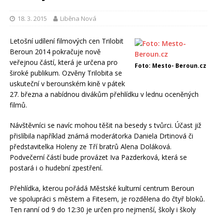
18. 3. 2015
Liběna Nová
Letošní udílení filmových cen Trilobit
Beroun 2014 pokračuje nově
veřejnou částí, která je určena pro
Foto: Mesto- Beroun.cz
široké publikum. Ozvěny Trilobita se
uskuteční v berounském kině v pátek
27. března a nabídnou divákům přehlídku v lednu oceněných
filmů.
Návštěvníci se navíc mohou těšit na besedy s tvůrci. Účast již
přislíbila například známá moderátorka Daniela Drtinová či
představitelka Holeny ze Tří bratrů Alena Doláková.
Podvečerní částí bude provázet Iva Pazderková, která se
postará i o hudební zpestření.
Přehlídka, kterou pořádá Městské kulturní centrum Beroun
ve spolupráci s městem a Fitesem, je rozdělena do čtyř bloků.
Ten ranní od 9 do 12:30 je určen pro nejmenší, školy i školy