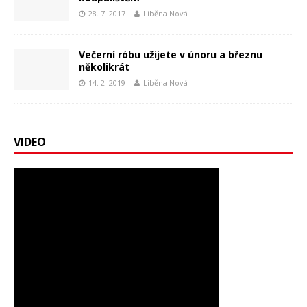
28. 7. 2017
Liběna Nová
Večerní róbu užijete v únoru a březnu
několikrát
14. 2. 2019
Liběna Nová
VIDEO