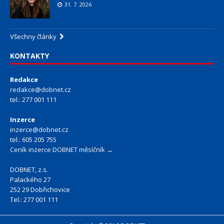
31. 7. 2026
Všechny články
KONTAKTY
Redakce
redakce@dobnet.cz
tel.: 277 001 111
Inzerce
inzerce@dobnet.cz
tel.: 605 205 755
Ceník inzerce DOBNET měsíčník →
DOBNET, z.s.
Palackého 27
252 29 Dobřichovice
Tel.: 277 001 111