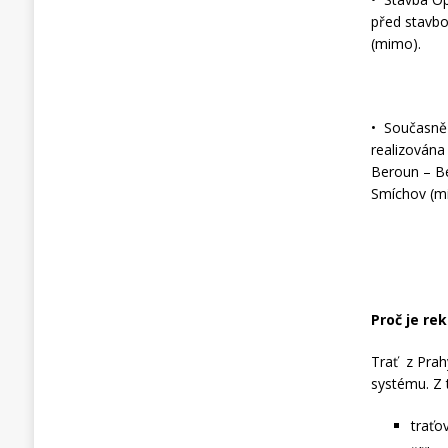
před stavbo
(mimo).
• Současně 
realizována
Beroun – Be
Smíchov (mi
Proč je re
Trať z Prah
systému. Z 
traťo