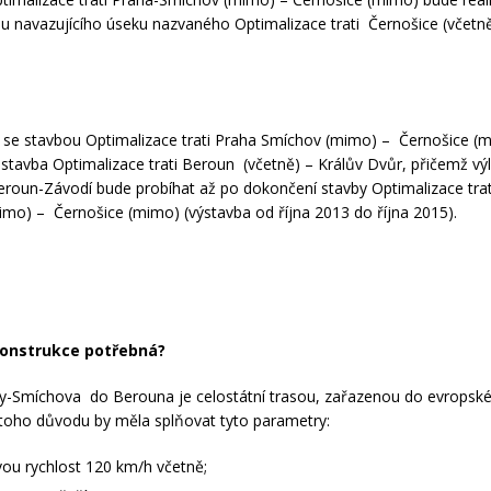
u navazujícího úseku nazvaného Optimalizace trati Černošice (včetn
se stavbou Optimalizace trati Praha Smíchov (mimo) – Černošice (
 stavba Optimalizace trati Beroun (včetně) – Králův Dvůr, přičemž výl
roun-Závodí bude probíhat až po dokončení stavby Optimalizace trat
mo) – Černošice (mimo) (výstavba od října 2013 do října 2015).
konstrukce potřebná?
y-Smíchova do Berouna je celostátní trasou, zařazenou do evropsk
toho důvodu by měla splňovat tyto parametry:
vou rychlost 120 km/h včetně;