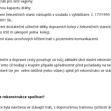
trati pro širší vagony;
nou kapacitu dráhy;
ení železničních stanic nástupišti v souladu s vyhláškami č. 177/1995 
001 Sb.;
ení dostatečné užitečné délky dopravních kolejí v železničních stanic
 650 m (alespoň jedna kolej);
ení stavu úrovňových křížení tratí s pozemními komunikacemi.
niční a dopravní cesty považuje za svůj základní úkol vlastní rekonstru
Tento cíl hodlají v krajním případě upřednostnit před požadavky na te
teré lze jen velmi obtížně (nebo vůbec) splnit při rekonstrukci ve stá
e rekonstrukce spočívat?
e byla navržena ve stávající trati, s doporučenou traťovou rychlostí