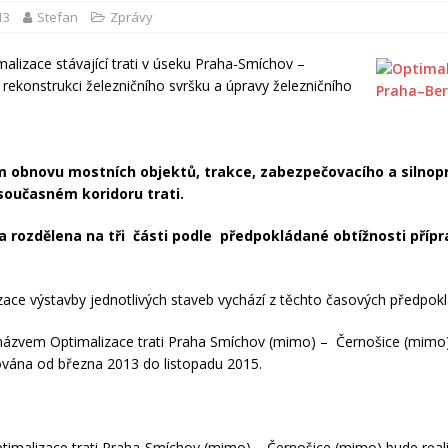
13
Stefan
Zprávy
alizace stávající trati v úseku Praha-Smíchov –
 rekonstrukci železničního svršku a úpravy železničního
m obnovu mostních objektů, trakce, zabezpečovacího a silno
 současném koridoru trati.
a rozdělena na tři části podle předpokládané obtížnosti přípr
zace výstavby jednotlivých staveb vychází z těchto časových předpok
názvem Optimalizace trati Praha Smíchov (mimo) – Černošice (mimo
ována od března 2013 do listopadu 2015.
timalizace trati Praha-Smíchov (mimo) – Černošice (mimo) bude rea