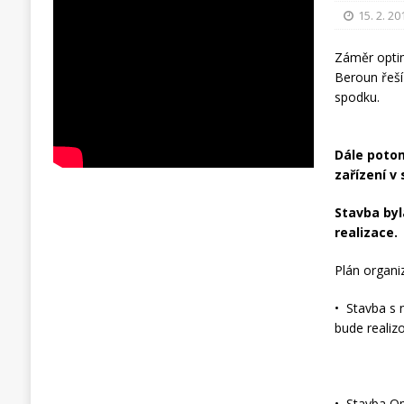
15. 2. 20
Záměr optim
Beroun řeší
spodku.
Dále poto
zařízení v
Stavba byl
realizace.
Plán organi
• Stavba s 
bude realiz
• Stavba Op