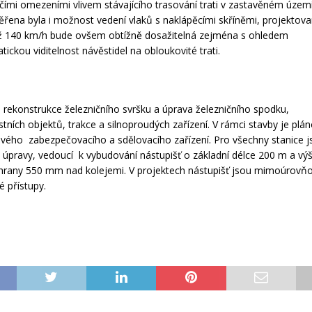
ílčími omezeními vlivem stávajícího trasování trati v zastavěném územ
ěřena byla i možnost vedení vlaků s naklápěcími skříněmi, projektova
ž 140 km/h bude ovšem obtížně dosažitelná zejména s ohledem
ickou viditelnost návěstidel na obloukovité trati.
 rekonstrukce železničního svršku a úprava železničního spodku,
ních objektů, trakce a silnoproudých zařízení. V rámci stavby je plá
ového zabezpečovacího a sdělovacího zařízení. Pro všechny stanice 
úpravy, vedoucí k vybudování nástupišť o základní délce 200 m a vý
 hrany 550 mm nad kolejemi. V projektech nástupišť jsou mimoúrovň
é přístupy.