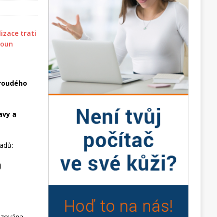
proudého
avy a
ladů:
)
lizována