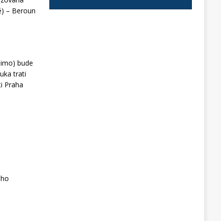
ě) – Beroun
mimo) bude
uka trati
i Praha
ého