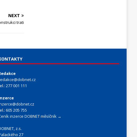
NEXT
strukci trati
KONTAKTY
Redakce
redakce@dobnet.cz
tel.: 277 001 111
Inzerce
inzerce@dobnet.cz
tel.: 605 205 755
Ceník inzerce DOBNET měsíčník →
DOBNET, z.s.
Palackého 27