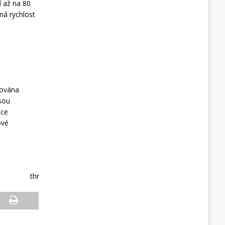
í až na 80
ná rychlost
nována
jsou
šce
ové
thr