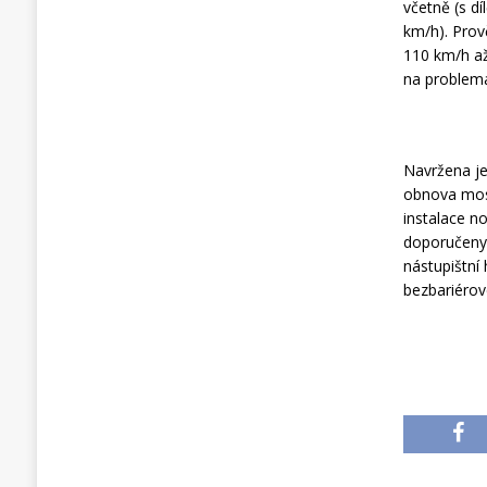
včetně (s d
km/h). Prov
110 km/h a
na problemat
Navržena je
obnova most
instalace n
doporučeny 
nástupištní
bezbariérov