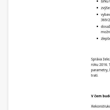
šířku 
zvýše
vybav
369/2
dosaž
možno
zlepš
Správa želez
roku 2016. 
parametry, k
trati.
V čem bud
Rekonstrukc