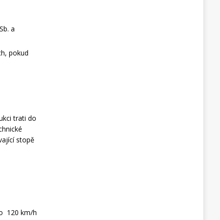
Sb. a
ích, pokud
kci trati do
chnické
vající stopě
 do 120 km/h