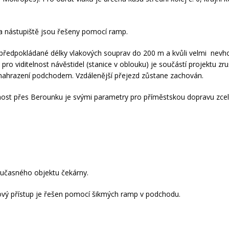
na nástupiště jsou řešeny pomocí ramp.
předpokládané délky vlakových souprav do 200 m a kvůli velmi nev
ro viditelnost návěstidel (stanice v oblouku) je součástí projektu zru
nahrazení podchodem. Vzdálenější přejezd zůstane zachován.
 most přes Berounku je svými parametry pro příměstskou dopravu zce
oučasného objektu čekárny.
ový přístup je řešen pomocí šikmých ramp v podchodu.