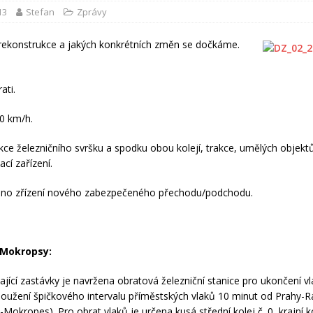
13
Stefan
Zprávy
rekonstrukce a jakých konkrétních změn se dočkáme.
ati.
90 km/h.
kce železničního svršku a spodku obou kolejí, trakce, umělých objekt
cí zařízení.
váno zřízení nového zabezpečeného přechodu/podchodu.
-Mokropsy:
vající zastávky je navržena obratová železniční stanice pro ukončení v
loužení špičkového intervalu příměstských vlaků 10 minut od Prahy-R
Mokropes). Pro obrat vlaků je určena kusá střední kolej č. 0, krajní k