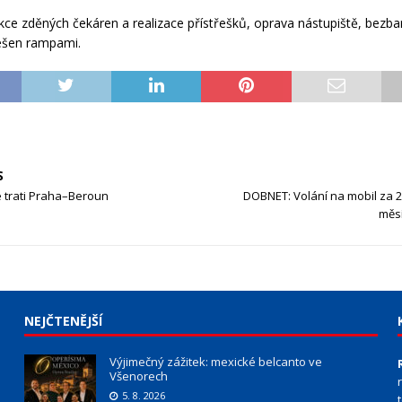
kce zděných čekáren a realizace přístřešků, oprava nástupiště, bezba
řešen rampami.
S
 trati Praha–Beroun
DOBNET: Volání na mobil za 2
měsí
NEJČTENĚJŠÍ
Výjimečný zážitek: mexické belcanto ve
Všenorech
5. 8. 2026