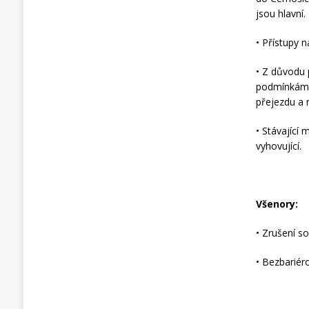
jsou hlavní.
• Přístupy 
• Z důvodu 
podmínkám p
přejezdu a 
• Stávající
vyhovující.
Všenory:
• Zrušení s
• Bezbariér