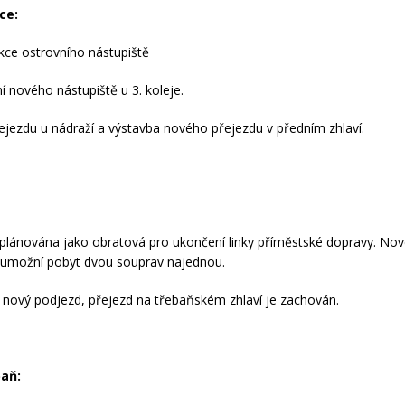
ce:
kce ostrovního nástupiště
í nového nástupiště u 3. koleje.
řejezdu u nádraží a výstavba nového přejezdu v předním zhlaví.
e plánována jako obratová pro ukončení linky příměstské dopravy. No
 umožní pobyt dvou souprav najednou.
n nový podjezd, přejezd na třebaňském zhlaví je zachován.
baň: