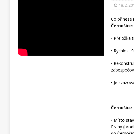
18. 2. 20
Co přinese 
Černošice:
• Přeložka tr
• Rychlost 
• Rekonstru
zabezpečova
• Je zvažo
Černošice
• Místo stá
Prahy (prod
do Černošic-