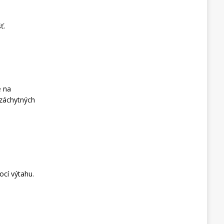
ť.
e na
 záchytných
cí výtahu.