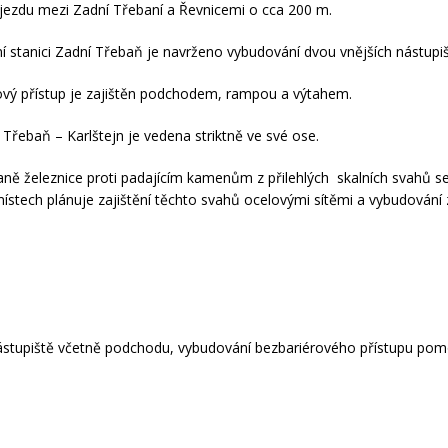
jezdu mezi Zadní Třebaní a Řevnicemi o cca 200 m.
ční stanici Zadní Třebaň je navrženo vybudování dvou vnějších nástupiš
ový přístup je zajištěn podchodem, rampou a výtahem.
 Třebaň – Karlštejn je vedena striktně ve své ose.
raně železnice proti padajícím kamenům z přilehlých skalních svahů s
ístech plánuje zajištění těchto svahů ocelovými sítěmi a vybudování
stupiště včetně podchodu, vybudování bezbariérového přístupu pomo