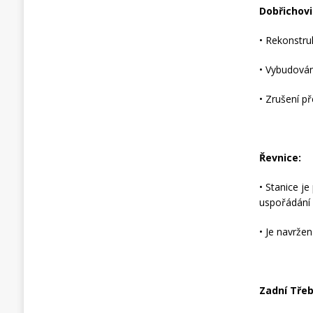
Dobřichovi
• Rekonstru
• Vybudován
• Zrušení p
Řevnice:
• Stanice j
uspořádání
• Je navrže
Zadní Tře