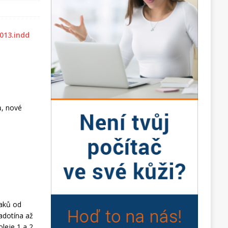
ů, nové
laků od
adotína až
oleje 1 a 2