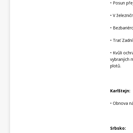
• Posun pře
• V železni
• Bezbariér
• Trať Zadní
• Kvůli och
vybraných m
plotů.
Karlštejn:
• Obnova ná
Srbsko: