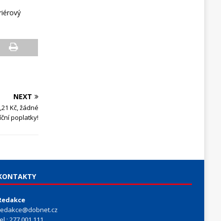
riérový
NEXT
,21 Kč, žádné
ční poplatky!
KONTAKTY
Redakce
redakce@dobnet.cz
tel.: 277 001 111