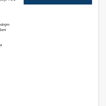
hodným
šení
la