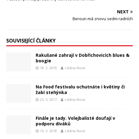
NEXT
Beroun má znovu sedm radních
SOUVISEJÍCÍ ČLÁNKY
Rakušané zahrají v Dobřichovicích blues &
boogie
18. 3. 2019
Liběna Nová
Na Food festivalu ochutnáte i květiny či
žabí stehýnka
25. 5. 2017
Liběna Nová
Finále je tady. Volejbalisté doufají v
podporu diváků
16. 3. 2018
Liběna Nová