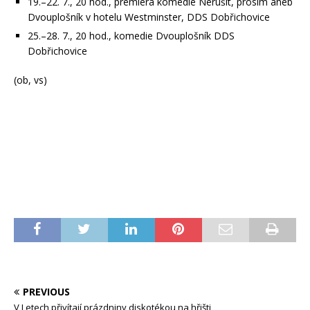
19.–22. 7., 20 hod., premiéra komedie Nerušit, prosím aneb
Dvouplošník v hotelu Westminster, DDS Dobřichovice
25.–28. 7., 20 hod., komedie Dvouplošník DDS
Dobřichovice
(ob, vs)
PREVIOUS
V Letech přivítají prázdniny diskotékou na hřišti