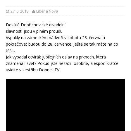
27. 6. 2018
Liběna Nová
Desáté Dobřichovické divadelní
slavnosti jsou v plném proudu.
Vypukly na zámeckém nádvoří v sobotu 23. června a
pokračovat budou do 28. července. Ještě se tak máte na co
těšit.
Jak vypadal otvírák jubilejních oslav na prknech, která
znamenají svět? Pokud jste nezažili osobně, alespoň krátce
uvidíte v sestřihu Dobnet TV.