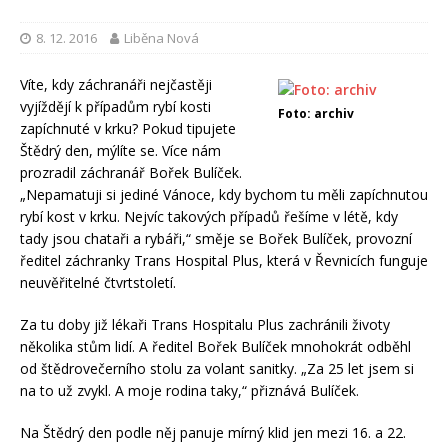
8. 12. 2016
Liběna Nová
Víte, kdy záchranáři nejčastěji
vyjíždějí k případům rybí kosti
Foto: archiv
zapíchnuté v krku? Pokud tipujete
Štědrý den, mýlíte se. Více nám
prozradil záchranář Bořek Bulíček.
„Nepamatuji si jediné Vánoce, kdy bychom tu měli zapíchnutou
rybí kost v krku. Nejvíc takových případů řešíme v létě, kdy
tady jsou chataři a rybáři,“ směje se Bořek Bulíček, provozní
ředitel záchranky Trans Hospital Plus, která v Řevnicích funguje
neuvěřitelné čtvrtstoletí.
Za tu doby již lékaři Trans Hospitalu Plus zachránili životy
několika stům lidí. A ředitel Bořek Bulíček mnohokrát odběhl
od štědrovečerního stolu za volant sanitky. „Za 25 let jsem si
na to už zvykl. A moje rodina taky,“ přiznává Bulíček.
Na Štědrý den podle něj panuje mírný klid jen mezi 16. a 22.