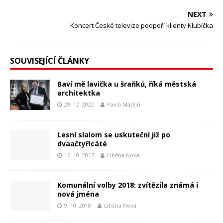
NEXT
Koncert České televize podpoří klienty Klubíčka
SOUVISEJÍCÍ ČLÁNKY
Baví mě lavička u šraňků, říká městská
architektka
29. 12. 2022
Pavla Matějů
Lesní slalom se uskuteční již po
dvaačtyřicáté
16. 10. 2017
Liběna Nová
Komunální volby 2018: zvítězila známá i
nová jména
9. 10. 2018
Liběna Nová