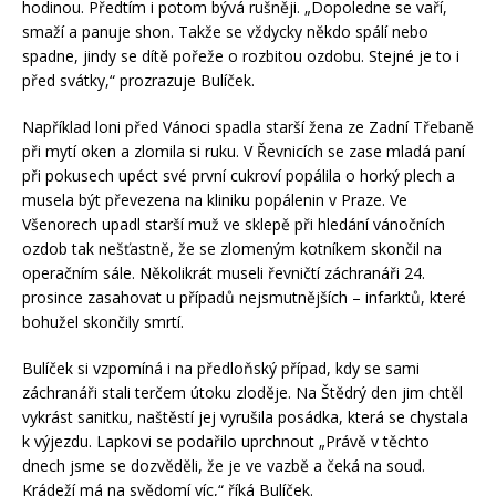
hodinou. Předtím i potom bývá rušněji. „Dopoledne se vaří,
smaží a panuje shon. Takže se vždycky někdo spálí nebo
spadne, jindy se dítě pořeže o rozbitou ozdobu. Stejné je to i
před svátky,“ prozrazuje Bulíček.
Například loni před Vánoci spadla starší žena ze Zadní Třebaně
při mytí oken a zlomila si ruku. V Řevnicích se zase mladá paní
při pokusech upéct své první cukroví popálila o horký plech a
musela být převezena na kliniku popálenin v Praze. Ve
Všenorech upadl starší muž ve sklepě při hledání vánočních
ozdob tak nešťastně, že se zlomeným kotníkem skončil na
operačním sále. Několikrát museli řevničtí záchranáři 24.
prosince zasahovat u případů nejsmutnějších – infarktů, které
bohužel skončily smrtí.
Bulíček si vzpomíná i na předloňský případ, kdy se sami
záchranáři stali terčem útoku zloděje. Na Štědrý den jim chtěl
vykrást sanitku, naštěstí jej vyrušila posádka, která se chystala
k výjezdu. Lapkovi se podařilo uprchnout „Právě v těchto
dnech jsme se dozvěděli, že je ve vazbě a čeká na soud.
Krádeží má na svědomí víc,“ říká Bulíček.