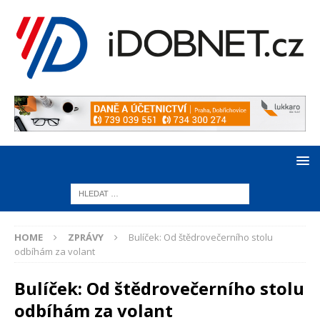
HOME
ZPRÁVY
Bulíček: Od štědrovečerního stolu
odbíhám za volant
Bulíček: Od štědrovečerního stolu
odbíhám za volant