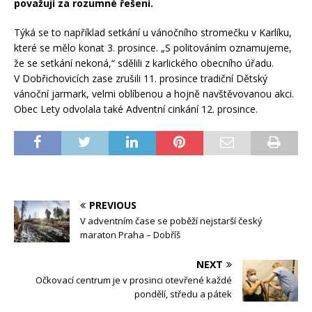
považují za rozumné řešení.
Týká se to například setkání u vánočního stromečku v Karlíku,
které se mělo konat 3. prosince. „S politováním oznamujeme,
že se setkání nekoná,“ sdělili z karlického obecního úřadu.
V Dobřichovicích zase zrušili 11. prosince tradiční Dětský
vánoční jarmark, velmi oblíbenou a hojně navštěvovanou akci.
Obec Lety odvolala také Adventní cinkání 12. prosince.
PREVIOUS
V adventním čase se poběží nejstarší český
maraton Praha – Dobříš
NEXT
Očkovací centrum je v prosinci otevřené každé
pondělí, středu a pátek