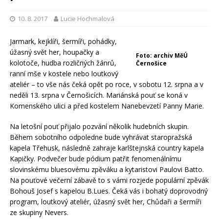
10. 8. 2017
Lucie Hochmalová
Jarmark, kejklíři, šermíři, pohádky,
úžasný svět her, houpačky a
Foto: archiv MěÚ
kolotoče, hudba rozličných žánrů,
Černošice
ranní mše v kostele nebo loutkový
ateliér – to vše nás čeká opět po roce, v sobotu 12. srpna a v
neděli 13. srpna v Černošicích. Mariánská pouť se koná v
Komenského ulici a před kostelem Nanebevzetí Panny Marie.
Na letošní pouť přijalo pozvání několik hudebních skupin.
Během sobotního odpoledne bude vyhrávat staropražská
kapela Třehusk, následně zahraje karlštejnská country kapela
Kapičky. Podvečer bude pódium patřit fenomenálnímu
slovinskému bluesovému zpěváku a kytaristovi Paulovi Batto.
Na pouťové večerní zábavě to s vámi rozjede populární zpěvák
Bohouš Josef s kapelou B.Lues. Čeká vás i bohatý doprovodný
program, loutkový ateliér, úžasný svět her, Chůdaři a šermíři
ze skupiny Nevers.