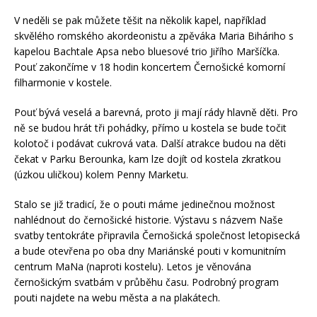
V neděli se pak můžete těšit na několik kapel, například
skvělého romského akordeonistu a zpěváka Maria Biháriho s
kapelou Bachtale Apsa nebo bluesové trio Jiřího Maršíčka.
Pouť zakončíme v 18 hodin koncertem Černošické komorní
filharmonie v kostele.
Pouť bývá veselá a barevná, proto ji mají rády hlavně děti. Pro
ně se budou hrát tři pohádky, přímo u kostela se bude točit
kolotoč i podávat cukrová vata. Další atrakce budou na děti
čekat v Parku Berounka, kam lze dojít od kostela zkratkou
(úzkou uličkou) kolem Penny Marketu.
Stalo se již tradicí, že o pouti máme jedinečnou možnost
nahlédnout do černošické historie. Výstavu s názvem Naše
svatby tentokráte připravila Černošická společnost letopisecká
a bude otevřena po oba dny Mariánské pouti v komunitním
centrum MaNa (naproti kostelu). Letos je věnována
černošickým svatbám v průběhu času. Podrobný program
pouti najdete na webu města a na plakátech.