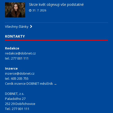
Skrze květ objevuji vše podstatné
31. 7. 2026
Všechny články
KONTAKTY
Redakce
redakce@dobnet.cz
tel.: 277 001 111
Inzerce
inzerce@dobnet.cz
tel.: 605 205 755
Ceník inzerce DOBNET měsíčník →
DOBNET, z.s.
Palackého 27
252 29 Dobřichovice
Tel.: 277 001 111