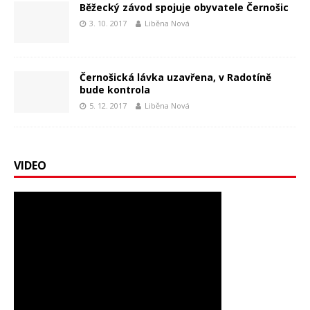
Běžecký závod spojuje obyvatele Černošic
3. 10. 2017
Liběna Nová
Černošická lávka uzavřena, v Radotíně
bude kontrola
5. 12. 2017
Liběna Nová
VIDEO