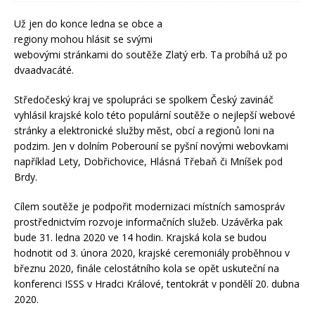
Už jen do konce ledna se obce a
regiony mohou hlásit se svými
webovými stránkami do soutěže Zlatý erb. Ta probíhá už po
dvaadvacáté.
Středočeský kraj ve spolupráci se spolkem Český zavináč
vyhlásil krajské kolo této populární soutěže o nejlepší webové
stránky a elektronické služby měst, obcí a regionů loni na
podzim. Jen v dolním Poberouní se pyšní novými webovkami
například Lety, Dobřichovice, Hlásná Třebaň či Mníšek pod
Brdy.
Cílem soutěže je podpořit modernizaci místních samospráv
prostřednictvím rozvoje informačních služeb. Uzávěrka pak
bude 31. ledna 2020 ve 14 hodin. Krajská kola se budou
hodnotit od 3. února 2020, krajské ceremoniály proběhnou v
březnu 2020, finále celostátního kola se opět uskuteční na
konferenci ISSS v Hradci Králové, tentokrát v pondělí 20. dubna
2020.