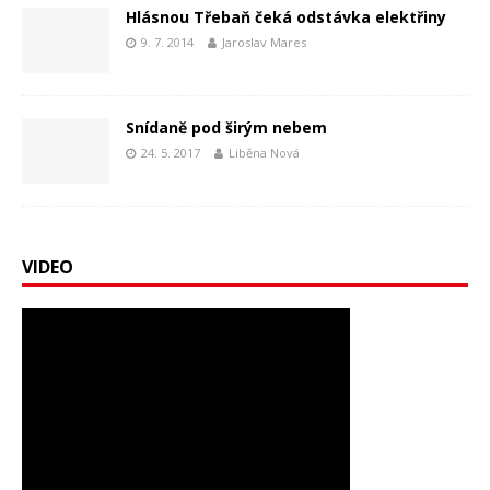
Hlásnou Třebaň čeká odstávka elektřiny
9. 7. 2014
Jaroslav Mares
Snídaně pod širým nebem
24. 5. 2017
Liběna Nová
VIDEO