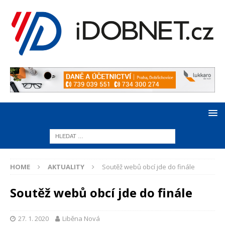
HOME
AKTUALITY
Soutěž webů obcí jde do finále
Soutěž webů obcí jde do finále
27. 1. 2020
Liběna Nová