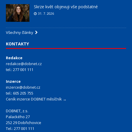
Skrze květ objevuji vše podstatné
31. 7. 2026
Všechny články
KONTAKTY
Redakce
redakce@dobnet.cz
tel.: 277 001 111
Inzerce
inzerce@dobnet.cz
tel.: 605 205 755
Ceník inzerce DOBNET měsíčník →
DOBNET, z.s.
Palackého 27
252 29 Dobřichovice
Tel.: 277 001 111