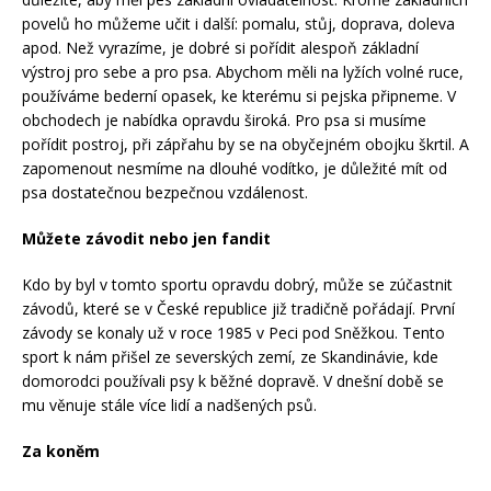
povelů ho můžeme učit i další: pomalu, stůj, doprava, doleva
apod. Než vyrazíme, je dobré si pořídit alespoň základní
výstroj pro sebe a pro psa. Abychom měli na lyžích volné ruce,
používáme bederní opasek, ke kterému si pejska připneme. V
obchodech je nabídka opravdu široká. Pro psa si musíme
pořídit postroj, při zápřahu by se na obyčejném obojku škrtil. A
zapomenout nesmíme na dlouhé vodítko, je důležité mít od
psa dostatečnou bezpečnou vzdálenost.
Můžete závodit nebo jen fandit
Kdo by byl v tomto sportu opravdu dobrý, může se zúčastnit
závodů, které se v České republice již tradičně pořádají. První
závody se konaly už v roce 1985 v Peci pod Sněžkou. Tento
sport k nám přišel ze severských zemí, ze Skandinávie, kde
domorodci používali psy k běžné dopravě. V dnešní době se
mu věnuje stále více lidí a nadšených psů.
Za koněm