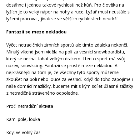
dosáhne i jednou takové rychlosti než kůň. Pro člověka na
lyžích je to velký nápor na nohy a ruce. Lyžař musí neustále s
lyžemi pracovat, jinak se ve větších rychlostech neudrží.
Fantazii se meze nekladou
Výčet netradičních zimních sportů ale tímto zdaleka nekončí.
Minulý víkend jsem viděla na poli za vesnicí snowboardistu,
který se nechal tahat velkým drakem. I tento sport má svůj
název, snowkiting. Fantazii se prostě meze nekladou. A
nejkrásnější na tom je, že všechny tyto sporty můžeme
zkoušet na poli nebo louce za vesnicí. Když do toho zapojíme i
naše domácí mazlíčky, budeme mít s kým sdílet úžasné zážitky
z netradičně stráveného odpoledne.
Proč: netradiční aktivita
Kam: pole, louka
Kdy: ve volný čas