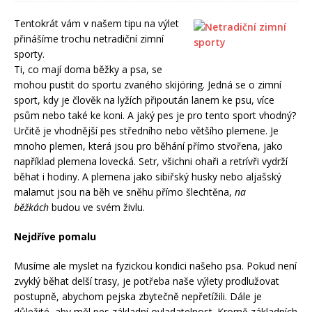
Tentokrát vám v našem tipu na výlet
přinášíme trochu netradiční zimní
sporty.
Ti, co mají doma běžky a psa, se
mohou pustit do sportu zvaného skijöring. Jedná se o zimní
sport, kdy je člověk na lyžích připoután lanem ke psu, více
psům nebo také ke koni. A jaký pes je pro tento sport vhodný?
Určitě je vhodnější pes středního nebo většího plemene. Je
mnoho plemen, která jsou pro běhání přímo stvořena, jako
například plemena lovecká. Setr, všichni ohaři a retrívři vydrží
běhat i hodiny. A plemena jako sibiřský husky nebo aljašský
malamut jsou na běh ve sněhu přímo šlechtěna,
na
běžkách
budou ve svém živlu.
Nejdříve pomalu
Musíme ale myslet na fyzickou kondici našeho psa. Pokud není
zvyklý běhat delší trasy, je potřeba naše výlety prodlužovat
postupně, abychom pejska zbytečně nepřetížili. Dále je
důležité, aby měl pes základní ovladatelnost. Kromě základních