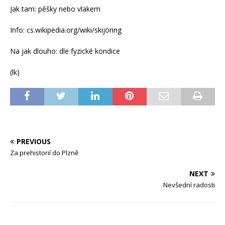
Jak tam: pěšky nebo vlakem
Info: cs.wikipedia.org/wiki/skijöring
Na jak dlouho: dle fyzické kondice
(lk)
PREVIOUS
Za prehistorií do Plzně
NEXT
Nevšední radosti