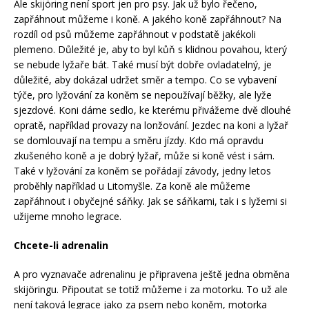
Ale skijöring není sport jen pro psy. Jak už bylo řečeno,
zapřáhnout můžeme i koně. A jakého koně zapřáhnout? Na
rozdíl od psů můžeme zapřáhnout v podstatě jakékoli
plemeno. Důležité je, aby to byl kůň s klidnou povahou, který
se nebude lyžaře bát. Také musí být dobře ovladatelný, je
důležité, aby dokázal udržet směr a tempo. Co se vybavení
týče, pro lyžování za koněm se nepoužívají běžky, ale lyže
sjezdové. Koni dáme sedlo, ke kterému přivážeme dvě dlouhé
opratě, například provazy na lonžování. Jezdec na koni a lyžař
se domlouvají na tempu a směru jízdy. Kdo má opravdu
zkušeného koně a je dobrý lyžař, může si koně vést i sám.
Také v lyžování za koněm se pořádají závody, jedny letos
proběhly například u Litomyšle. Za koně ale můžeme
zapřáhnout i obyčejné sáňky. Jak se sáňkami, tak i s lyžemi si
užijeme mnoho legrace.
Chcete-li adrenalin
A pro vyznavače adrenalinu je připravena ještě jedna obměna
skijöringu. Připoutat se totiž můžeme i za motorku. To už ale
není taková legrace jako za psem nebo koněm, motorka