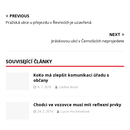
PREVIOUS
Pražská ulice u přejezdu v Řevnicích je uzavřená
NEXT
Jiráskovou ulicí v Černošicích neprojedete
SOUVISEJÍCÍ ČLÁNKY
KoKo má zlepšit komunikaci úřadu s
občany
4. 7. 2019
Liběna Nová
Chodci ve vozovce musí mít reflexní prvky
24. 2. 2016
Lucie Hochmalová