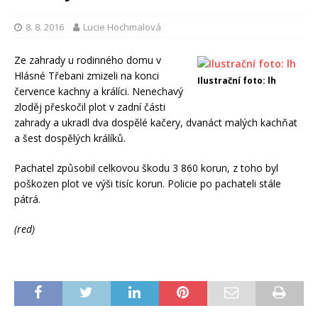
8. 8. 2016
Lucie Hochmalová
Ze zahrady u rodinného domu v
Hlásné Třebani zmizeli na konci
Ilustrační foto: lh
července kachny a králíci. Nenechavý
zloděj přeskočil plot v zadní části
zahrady a ukradl dva dospělé kačery, dvanáct malých kachňat
a šest dospělých králíků.
Pachatel způsobil celkovou škodu 3 860 korun, z toho byl
poškozen plot ve výši tisíc korun. Policie po pachateli stále
pátrá.
(red)