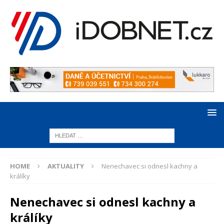
HOME
AKTUALITY
Nenechavec si odnesl kachny a
králíky
Nenechavec si odnesl kachny a
králíky