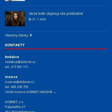
Skrze květ objevuji vše podstatné
31. 7. 2026
Všechny články
KONTAKTY
Redakce
redakce@dobnet.cz
tel.: 277 001 111
Inzerce
inzerce@dobnet.cz
tel.: 605 205 755
Ceník inzerce DOBNET měsíčník →
DOBNET, z.s.
Palackého 27
252 29 Dobřichovice