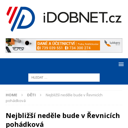
HOME
DĚTI
Nejbližší neděle bude v Řevnicích
pohádková
Nejbližší neděle bude v Řevnicích
pohádková