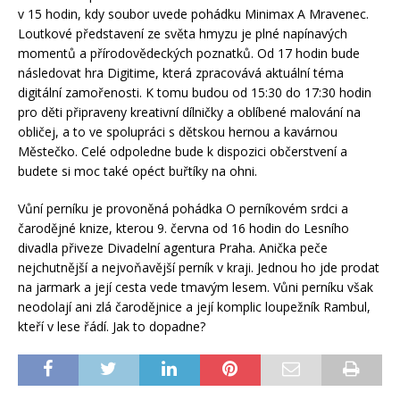
v 15 hodin, kdy soubor uvede pohádku Minimax A Mravenec.
Loutkové představení ze světa hmyzu je plné napínavých
momentů a přírodovědeckých poznatků. Od 17 hodin bude
následovat hra Digitime, která zpracovává aktuální téma
digitální zamořenosti. K tomu budou od 15:30 do 17:30 hodin
pro děti připraveny kreativní dílničky a oblíbené malování na
obličej, a to ve spolupráci s dětskou hernou a kavárnou
Městečko. Celé odpoledne bude k dispozici občerstvení a
budete si moc také opéct buřtíky na ohni.
Vůní perníku je provoněná pohádka O perníkovém srdci a
čarodějné knize, kterou 9. června od 16 hodin do Lesního
divadla přiveze Divadelní agentura Praha. Anička peče
nejchutnější a nejvoňavější perník v kraji. Jednou ho jde prodat
na jarmark a její cesta vede tmavým lesem. Vůni perníku však
neodolají ani zlá čarodějnice a její komplic loupežník Rambul,
kteří v lese řádí. Jak to dopadne?