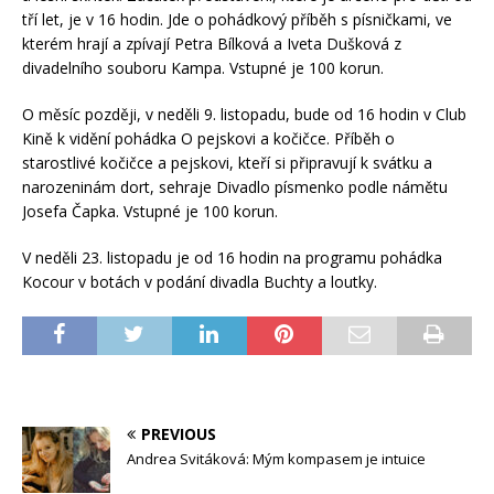
tří let, je v 16 hodin. Jde o pohádkový příběh s písničkami, ve
kterém hrají a zpívají Petra Bílková a Iveta Dušková z
divadelního souboru Kampa. Vstupné je 100 korun.
O měsíc později, v neděli 9. listopadu, bude od 16 hodin v Club
Kině k vidění pohádka O pejskovi a kočičce. Příběh o
starostlivé kočičce a pejskovi, kteří si připravují k svátku a
narozeninám dort, sehraje Divadlo písmenko podle námětu
Josefa Čapka. Vstupné je 100 korun.
V neděli 23. listopadu je od 16 hodin na programu pohádka
Kocour v botách v podání divadla Buchty a loutky.
PREVIOUS
Andrea Svitáková: Mým kompasem je intuice