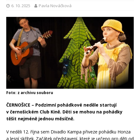
6. 10. 2025
Pavla Nováčková
Foto: z archivu souboru
ČERNOŠICE – Podzimní pohádkové neděle startují
v černošickém Club Kině. Děti se mohou na pohádky
těšit nejméně jednou měsíčně.
V neděli 12. října sem Divadlo Kampa přiveze pohádku Honza
a lesní skřítek. Začátek představení, které je určeno pro děti od