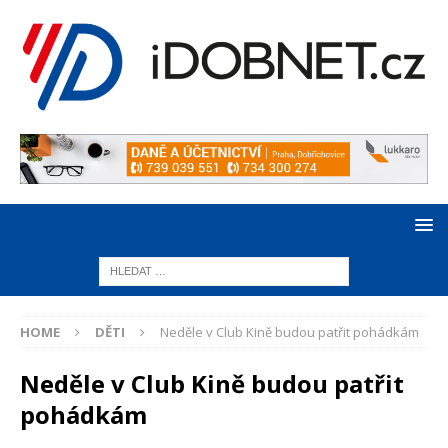
HOME
DĚTI
Neděle v Club Kině budou patřit pohádkám
Neděle v Club Kině budou patřit
pohádkám