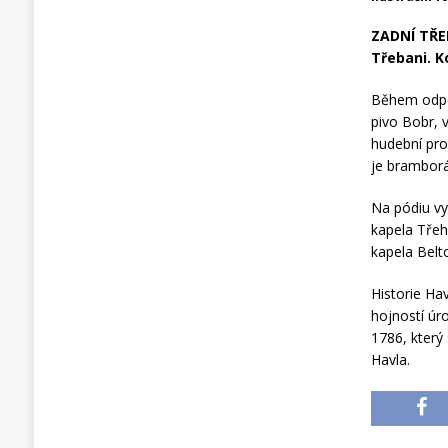
ZADNÍ TŘEB
Třebani. K
Během odpol
pivo Bobr, 
hudební pro
je bramborá
Na pódiu vy
kapela Třeh
kapela Belto
Historie Ha
hojností úro
1786, který 
Havla.