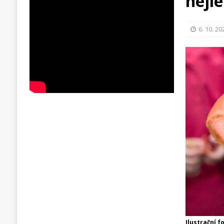
nejl
6. 10. 20
Ilustrační f