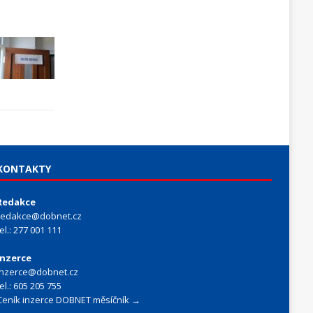
KONTAKTY
Redakce
redakce@dobnet.cz
tel.: 277 001 111
Inzerce
inzerce@dobnet.cz
tel.: 605 205 755
Ceník inzerce DOBNET měsíčník →