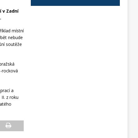
í v Zadní
.
íklad místní
hybět nebude
šní soutěže
pražská
p-rocková
prací a
II. z roku
vatého