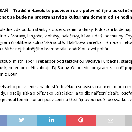
AŇ – Tradiční Havelské posvícení se v polovině října uskutečn
onat se bude na prostranství za kulturním domem od 14 hodin
edne zde budou stánky s občerstvením a dárky. K dostání bude např
víno z Moravy, langoše, klobásy, palačinky, káva a další pochutiny. C
gram či oblíbená kulinářská soutěž Balíčkova vařečka. Tématem leto
k. Vítěz nejchutnějšího bramboráku obdrží putovní pohár.
stoupí místní sbor Třebasbor pod taktovkou Václava Fürbacha, staro
usk, nejen pro děti zahraje Dj Sunny. Odpolední program zakončí po
ri z Loun.
velského posvícení sahá do středověku a souvisí s ukončením polních 
dy. Později získalo přízvisko „císařské“, a to dle nařízení císaře Josefa 
sjednotil termín konání posvícení na třetí říjnovou neděli po svátku s