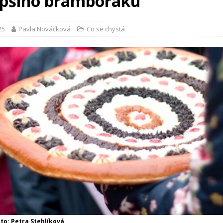
epšího bramboráku
25
Pavla Nováčková
Co se chystá
oto: Petra Stehlíková