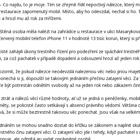
Co najdu, to je moje. Tím se zřejmě řídil nepoctivý nálezce, který mě
restaurace zapomenutý mobil. Místo, aby ho odevzdal, nechal si ho.
e a hrozí mu až rok za mřížemi.
štěná osoba měla nalézt na zahrádce u restaurace v ulici Masarykova
ervený mobilní telefon iPhone 11 v hodnotě 13 tisíc korun, který si při
cisté zahájili úkony trestního řízení pro podezření ze spáchání trestné
ci, za což pachateli v případě dopadení a odsouzení hrozí až jeden rok
ozornit, že pokud nálezce neodevzdá nalezenou věc nebo jinou maje
onechá si ji, dopouští se takovým jednáním přečinu zatajení věci. Za
e být potrestán odnětím svobody až na jeden rok nebo zákazem činn
 ztrát a nálezů věcí různé hodnoty, ať už se jedná o peněženky, mobil
dměty, se policisté často setkávají s absencí právního vědomí. Většina
vá, že si může beztrestně takovou věc ponechat. Jsou však na velké
dnáním se mohou snadno dostat do křížku se zákonem a naplnit sk
stného činu zatajení věci. O zatajení věci jde i tehdy, když pachatel 
ponuje, ale odmítá jej vydat oprávněné osobě.