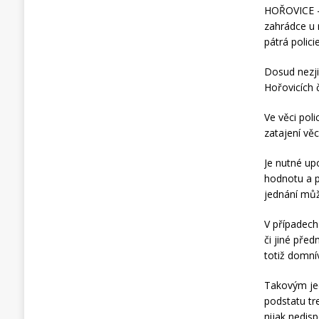
HOŘOVICE – 
zahrádce u 
pátrá polici
Dosud nezji
Hořovicích č
Ve věci poli
zatajení vě
Je nutné up
hodnotu a p
jednání můž
V případech
či jiné pře
totiž domní
Takovým je
podstatu tre
nijak nedis