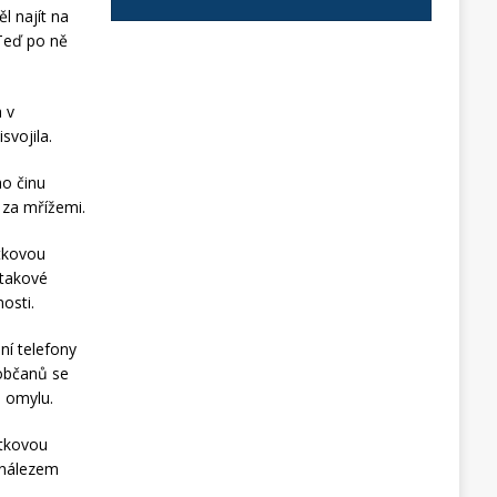
l najít na
 Teď po ně
 v
svojila.
ho činu
 za mřížemi.
tkovou
 takové
osti.
ní telefony
 občanů se
m omylu.
utkovou
s nálezem