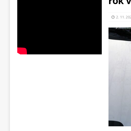
rok 
2. 11. 20