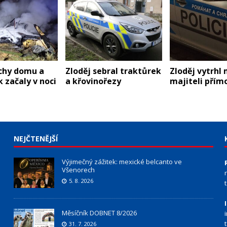
echy domu a
Zloděj sebral traktůrek
Zloděj vytrhl 
k začaly v noci
a křovinořezy
majiteli přím
NEJČTENĚJŠÍ
Výjimečný zážitek: mexické belcanto ve
Všenorech
5. 8. 2026
Měsíčník DOBNET 8/2026
31. 7. 2026