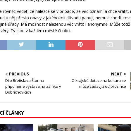
e rovněž vědět, že nálezce se v případě, že věc oznámí a chce vrátit
ud u něj přesto obavy z jakéhokoli důvodu panují, nemusí chodit rov
o jiné úřady. Má možnost nalezenou věc vrátit i anonymně. Může totiž 
věry. Ty jsou v každém městě či obci.
PREVIOUS
NEXT
Dílo Břetislava Štorma
O krajské dotace na kulturu se
připomene výstava na zámku v
může žádat již od prosince
Dobřichovicích
ÍCÍ ČLÁNKY