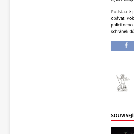
Podstatné j
obávat. Pok
policii neb
schránek dů
SOUVISEJ