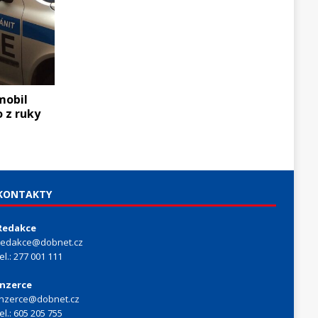
mobil
o z ruky
KONTAKTY
Redakce
redakce@dobnet.cz
tel.: 277 001 111
Inzerce
inzerce@dobnet.cz
tel.: 605 205 755