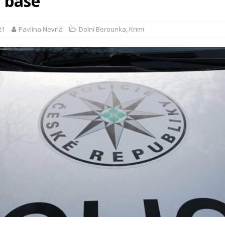
v base
21
Pavlína Nevrlá
Dolní Berounka
,
Krimi