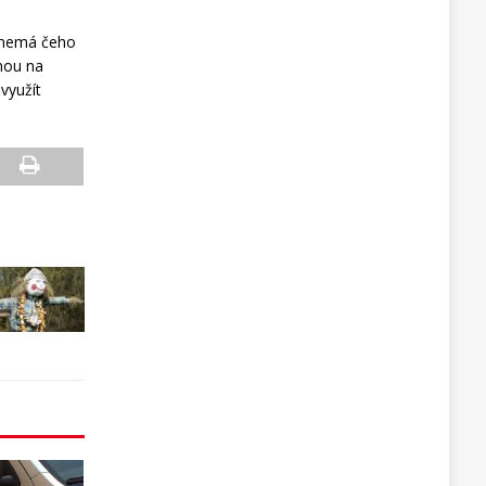
, nemá čeho
nou na
využít