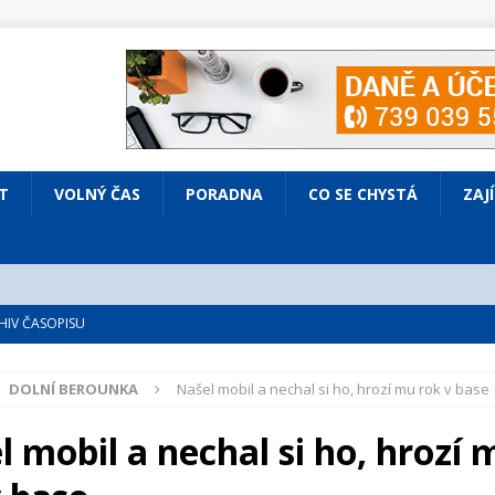
T
VOLNÝ ČAS
PORADNA
CO SE CHYSTÁ
ZAJ
IV ČASOPISU
é
ZAJÍMAVÍ LIDÉ
DOLNÍ BEROUNKA
Našel mobil a nechal si ho, hrozí mu rok v base
VOLNÝ ČAS
bsazená Prodaná nevěsta
KULTURA
l mobil a nechal si ho, hrozí 
nto ve Všenorech
KULTURA