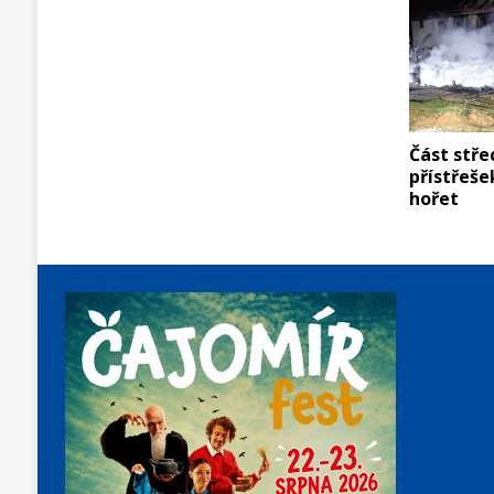
Část stř
přístřeše
hořet