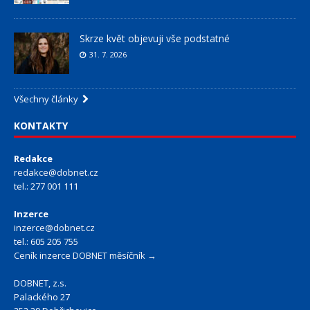
Skrze květ objevuji vše podstatné
31. 7. 2026
Všechny články
KONTAKTY
Redakce
redakce@dobnet.cz
tel.: 277 001 111
Inzerce
inzerce@dobnet.cz
tel.: 605 205 755
Ceník inzerce DOBNET měsíčník →
DOBNET, z.s.
Palackého 27