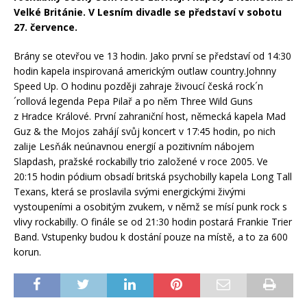
Velké Británie. V Lesním divadle se představí v sobotu
27. července.
Brány se otevřou ve 13 hodin. Jako první se představí od 14:30
hodin kapela inspirovaná americkým outlaw country.Johnny
Speed Up. O hodinu později zahraje živoucí česká rock´n
´rollová legenda Pepa Pilař a po něm Three Wild Guns
z Hradce Králové. První zahraniční host, německá kapela Mad
Guz & the Mojos zahájí svůj koncert v 17:45 hodin, po nich
zalije Lesňák neúnavnou energií a pozitivním nábojem
Slapdash, pražské rockabilly trio založené v roce 2005. Ve
20:15 hodin pódium obsadí britská psychobilly kapela Long Tall
Texans, která se proslavila svými energickými živými
vystoupeními a osobitým zvukem, v němž se mísí punk rock s
vlivy rockabilly. O finále se od 21:30 hodin postará Frankie Trier
Band. Vstupenky budou k dostání pouze na místě, a to za 600
korun.