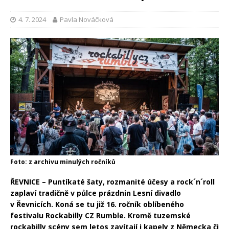
4. 7. 2024
Pavla Nováčková
Foto: z archivu minulých ročníků
ŘEVNICE – Puntíkaté šaty, rozmanité účesy a rock´n´roll
zaplaví tradičně v půlce prázdnin Lesní divadlo
v Řevnicích. Koná se tu již 16. ročník oblíbeného
festivalu Rockabilly CZ Rumble. Kromě tuzemské
rockabilly scény sem letos zavítají i kapely z Německa či