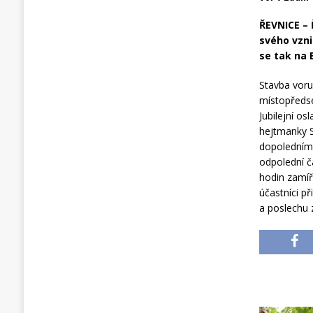
ŘEVNICE – 
svého vzni
se tak na 
Stavba vor
místopředsed
Jubilejní o
hejtmanky 
dopoledním 
odpolední č
hodin zamíř
účastníci př
a poslechu 