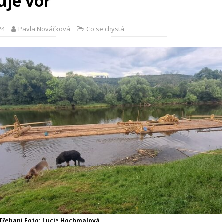
uje vor
24
Pavla Nováčková
Co se chystá
 Třebani Foto: Lucie Hochmalová