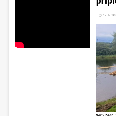
připl
12. 6. 20
Vor v Zadní