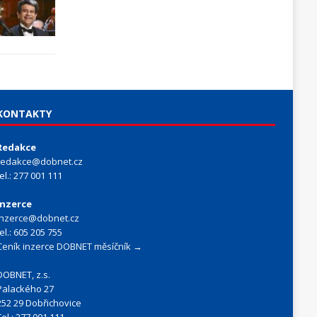
KONTAKTY
Redakce
redakce@dobnet.cz
tel.: 277 001 111
Inzerce
inzerce@dobnet.cz
tel.: 605 205 755
Ceník inzerce DOBNET měsíčník →
DOBNET, z.s.
Palackého 27
252 29 Dobřichovice