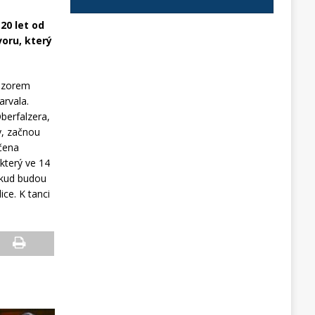
20 let od
oru, který
dozorem
arvala.
berfalzera,
y, začnou
čena
který ve 14
dkud budou
ice. K tanci