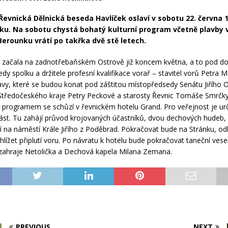
Řevnická Dělnická beseda Havlíček oslaví v sobotu 22. června 1
ku. Na sobotu chystá bohatý kulturní program včetně plavby v
Berounku vrátí po takřka dvě stě letech.
u začala na zadnotřebaňském Ostrově již koncem května, a to pod 
y spolku a držitele profesní kvalifikace vorař – stavitel vorů Petra M
slavy, které se budou konat pod záštitou místopředsedy Senátu Jiřího O
Středočeského kraje Petry Peckové a starosty Řevnic Tomáše Smrčk
programem se schůzí v řevnickém hotelu Grand. Pro veřejnost je ur
ást. Tu zahájí průvod krojovaných účastníků, dvou dechových hudeb, 
í na náměstí Krále Jiřího z Poděbrad. Pokračovat bude na Stránku, o
ihlížet připlutí voru. Po návratu k hotelu bude pokračovat taneční vesel
zahraje Netolička a Dechová kapela Milana Zemana.
PREVIOUS
NEXT