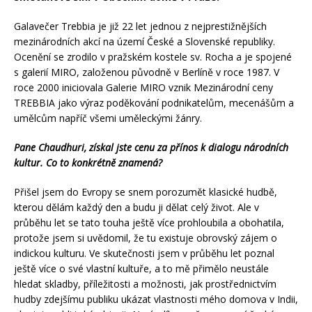
Galavečer Trebbia je již 22 let jednou z nejprestižnějších
mezinárodních akcí na území České a Slovenské republiky.
Ocenění se zrodilo v pražském kostele sv. Rocha a je spojené
s galerií MIRO, založenou původně v Berlíně v roce 1987. V
roce 2000 iniciovala Galerie MIRO vznik Mezinárodní ceny
TREBBIA jako výraz poděkování podnikatelům, mecenášům a
umělcům napříč všemi uměleckými žánry.
Pane Chaudhuri, získal jste cenu za přínos k dialogu národních
kultur. Co to konkrétně znamená?
Přišel jsem do Evropy se snem porozumět klasické hudbě,
kterou dělám každý den a budu ji dělat celý život. Ale v
průběhu let se tato touha ještě více prohloubila a obohatila,
protože jsem si uvědomil, že tu existuje obrovský zájem o
indickou kulturu. Ve skutečnosti jsem v průběhu let poznal
ještě více o své vlastní kultuře, a to mě přimělo neustále
hledat skladby, příležitosti a možnosti, jak prostřednictvím
hudby zdejšímu publiku ukázat vlastnosti mého domova v Indii,