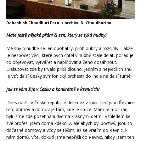
Debashish Chaudhuri Foto: z archivu D. Chaudhuriho
Máte ještě nějaké přání či sen, který se týká hudby?
Mé sny o hudbě se jen obohatily, prohloubily a rozšířily. Takže
je nespočet věcí, které bych chtěl v hudbě stále dělat, pořád je
co objevovat, vytvářet a naplňovat a čeho dosáhnout.
Diskutovat zde by trvalo příliš dlouho. Jedním z největších snů
je vzít další Český symfonický orchestr do Indie na další turné!
Jak se vám žije v Česku a konkrétně v Řevnicích?
Dnes už žiji v České republice déle než v Indii. Teď jsou Řevnice
můj domov a domov je tam, kde je srdce. Mám je moc rád,
byli jsme zde požehnáni dvěma krásnými dětmi. Vzhledem ke
své profesi jsem doma kdekoliv, ale abych byl poctivý, jsou to
dočasné domovy a vždy se těším, až se vrátím do Řevnic, k
nám domů. Víte, dokud jsme nepřišli do Řevnic, nikdy jsem ten