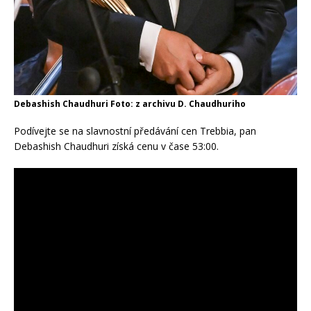
Debashish Chaudhuri Foto: z archivu D. Chaudhuriho
Podívejte se na slavnostní předávání cen Trebbia, pan
Debashish Chaudhuri získá cenu v čase 53:00.