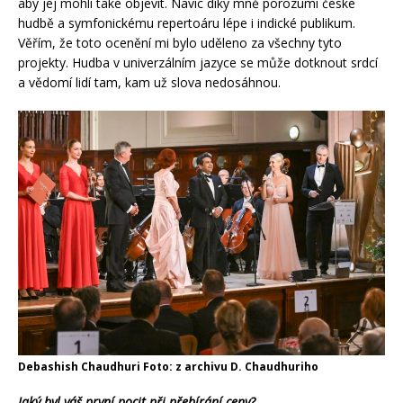
aby jej mohli také objevit. Navíc díky mně porozumí české
hudbě a symfonickému repertoáru lépe i indické publikum.
Věřím, že toto ocenění mi bylo uděleno za všechny tyto
projekty. Hudba v univerzálním jazyce se může dotknout srdcí
a vědomí lidí tam, kam už slova nedosáhnou.
Debashish Chaudhuri Foto: z archivu D. Chaudhuriho
Jaký byl váš první pocit při přebírání ceny?