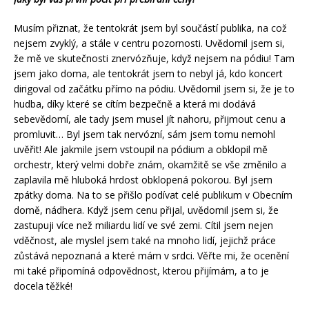
Musím přiznat, že tentokrát jsem byl součástí publika, na což
nejsem zvyklý, a stále v centru pozornosti. Uvědomil jsem si,
že mě ve skutečnosti znervózňuje, když nejsem na pódiu! Tam
jsem jako doma, ale tentokrát jsem to nebyl já, kdo koncert
dirigoval od začátku přímo na pódiu. Uvědomil jsem si, že je to
hudba, díky které se cítím bezpečně a která mi dodává
sebevědomí, ale tady jsem musel jít nahoru, přijmout cenu a
promluvit… Byl jsem tak nervózní, sám jsem tomu nemohl
uvěřit! Ale jakmile jsem vstoupil na pódium a obklopil mě
orchestr, který velmi dobře znám, okamžitě se vše změnilo a
zaplavila mě hluboká hrdost obklopená pokorou. Byl jsem
zpátky doma. Na to se přišlo podívat celé publikum v Obecním
domě, nádhera. Když jsem cenu přijal, uvědomil jsem si, že
zastupuji více než miliardu lidí ve své zemi. Cítil jsem nejen
vděčnost, ale myslel jsem také na mnoho lidí, jejichž práce
zůstává nepoznaná a které mám v srdci. Věřte mi, že ocenění
mi také připomíná odpovědnost, kterou přijímám, a to je
docela těžké!