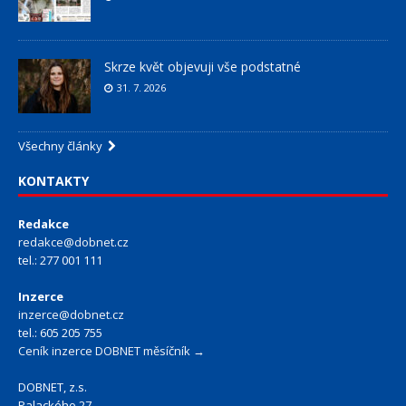
Skrze květ objevuji vše podstatné
31. 7. 2026
Všechny články
KONTAKTY
Redakce
redakce@dobnet.cz
tel.: 277 001 111
Inzerce
inzerce@dobnet.cz
tel.: 605 205 755
Ceník inzerce DOBNET měsíčník →
DOBNET, z.s.
Palackého 27