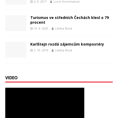
2. 8. 2017
Lucie Hochmalová
Turismus ve středních Čechách klesl o 79
procent
10. 8. 2020
Liběna Nová
Karlštejn rozdá zájemcům kompostéry
2. 10. 2019
Liběna Nová
VIDEO