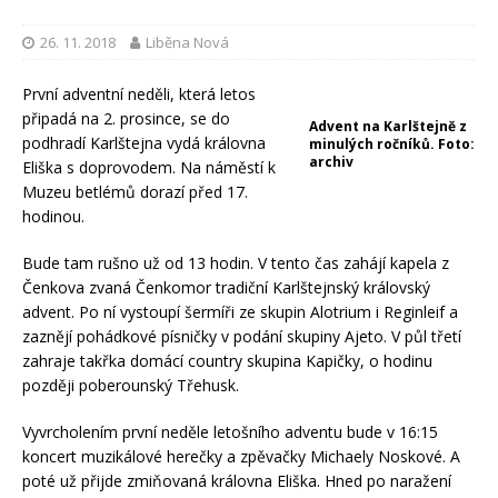
26. 11. 2018
Liběna Nová
První adventní neděli, která letos
připadá na 2. prosince, se do
Advent na Karlštejně z
podhradí Karlštejna vydá královna
minulých ročníků. Foto:
archiv
Eliška s doprovodem. Na náměstí k
Muzeu betlémů dorazí před 17.
hodinou.
Bude tam rušno už od 13 hodin. V tento čas zahájí kapela z
Čenkova zvaná Čenkomor tradiční Karlštejnský královský
advent. Po ní vystoupí šermíři ze skupin Alotrium i Reginleif a
zaznějí pohádkové písničky v podání skupiny Ajeto. V půl třetí
zahraje takřka domácí country skupina Kapičky, o hodinu
později poberounský Třehusk.
Vyvrcholením první neděle letošního adventu bude v 16:15
koncert muzikálové herečky a zpěvačky Michaely Noskové. A
poté už přijde zmiňovaná královna Eliška. Hned po naražení