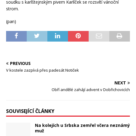
soudku s karlštejnským pivem Karlíček se rozsvítí vánoční
strom.
(pan)
PREVIOUS
V kostele zazpívá přes padesát Notiček
NEXT
Obří andělé zahájí advent v Dobřichovicích
SOUVISEJÍCÍ ČLÁNKY
Na kolejích u Srbska zemřel včera neznámý
muž