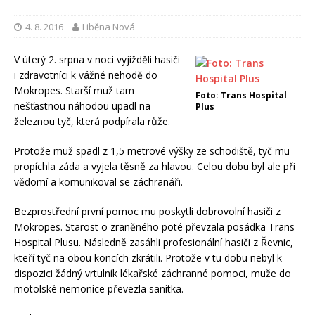
4. 8. 2016
Liběna Nová
V úterý 2. srpna v noci vyjížděli hasiči
i zdravotníci k vážné nehodě do
Mokropes. Starší muž tam
Foto: Trans Hospital
nešťastnou náhodou upadl na
Plus
železnou tyč, která podpírala růže.
Protože muž spadl z 1,5 metrové výšky ze schodiště, tyč mu
propíchla záda a vyjela těsně za hlavou. Celou dobu byl ale při
vědomí a komunikoval se záchranáři.
Bezprostřední první pomoc mu poskytli dobrovolní hasiči z
Mokropes. Starost o zraněného poté převzala posádka Trans
Hospital Plusu. Následně zasáhli profesionální hasiči z Řevnic,
kteří tyč na obou koncích zkrátili. Protože v tu dobu nebyl k
dispozici žádný vrtulník lékařské záchranné pomoci, muže do
motolské nemonice převezla sanitka.