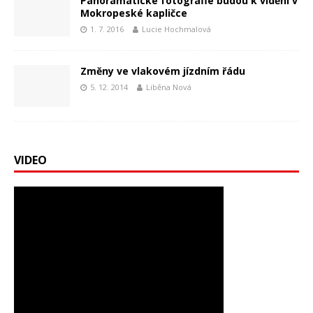
Panoramatické fotografie budou k vidění v
Mokropeské kapličce
1. 7. 2016
Lucie Hochmalová
Změny ve vlakovém jízdním řádu
5. 12. 2014
Liběna Nová
VIDEO