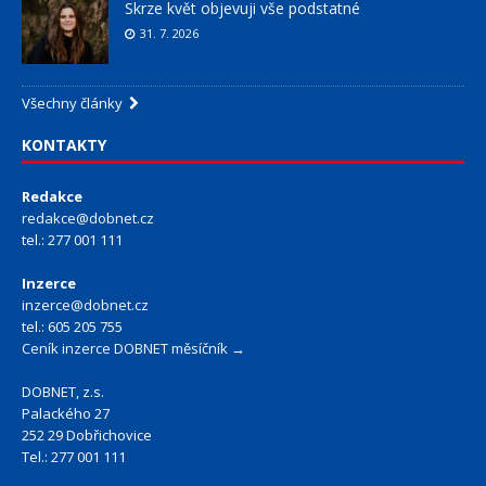
Skrze květ objevuji vše podstatné
31. 7. 2026
Všechny články
KONTAKTY
Redakce
redakce@dobnet.cz
tel.: 277 001 111
Inzerce
inzerce@dobnet.cz
tel.: 605 205 755
Ceník inzerce DOBNET měsíčník →
DOBNET, z.s.
Palackého 27
252 29 Dobřichovice
Tel.: 277 001 111