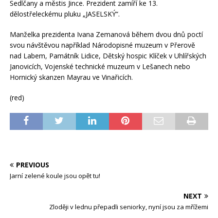
Sedlčany a městis Jince. Prezident zamíří ke 13.
dělostřeleckému pluku „JASELSKÝ“.
Manželka prezidenta Ivana Zemanová během dvou dnů poctí
svou návštěvou například Národopisné muzeum v Přerově
nad Labem, Památník Lidice, Dětský hospic Klíček v Uhlířských
Janovicích, Vojenské technické muzeum v Lešanech nebo
Hornický skanzen Mayrau ve Vinařicích.
(red)
PREVIOUS
Jarní zelené koule jsou opět tu!
NEXT
Zloději v lednu přepadli seniorky, nyní jsou za mřížemi