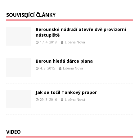
SOUVISEJÍCÍ ČLÁNKY
Berounské nádraží otevře dvě provizorní
nástupiště
17. 4. 2018
Liběna Nová
Beroun hledá dárce piana
4. 8. 2015
Liběna Nová
Jak se točil Tankový prapor
29. 3. 2016
Liběna Nová
VIDEO