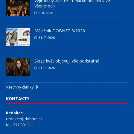
Výjimečný zážitek: mexické belcanto ve
Všenorech
5. 8. 2026
Měsíčník DOBNET 8/2026
31. 7. 2026
Skrze květ objevuji vše podstatné
31. 7. 2026
Všechny články
KONTAKTY
Redakce
redakce@dobnet.cz
tel.: 277 001 111