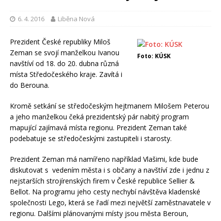
6. 4. 2016
Liběna Nová
Prezident České republiky Miloš
Zeman se svojí manželkou Ivanou
Foto: KÚSK
navštíví od 18. do 20. dubna různá
místa Středočeského kraje. Zavítá i
do Berouna.
Kromě setkání se středočeským hejtmanem Milošem Peterou
a jeho manželkou čeká prezidentský pár nabitý program
mapující zajímavá místa regionu. Prezident Zeman také
podebatuje se středočeskými zastupiteli i starosty.
Prezident Zeman má namířeno například Vlašimi, kde bude
diskutovat s vedením města i s občany a navštíví zde i jednu z
nejstarších strojírenských firem v České republice Sellier &
Bellot. Na programu jeho cesty nechybí návštěva kladenské
společnosti Lego, která se řadí mezi největší zaměstnavatele v
regionu. Dalšími plánovanými místy jsou města Beroun,