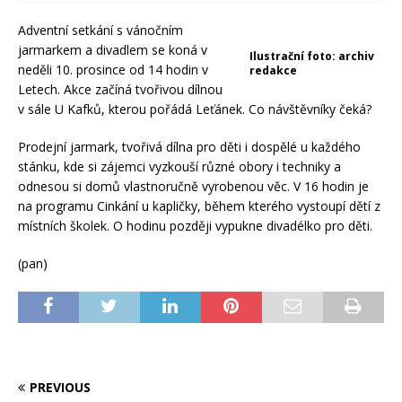
Adventní setkání s vánočním
jarmarkem a divadlem se koná v
Ilustrační foto: archiv
neděli 10. prosince od 14 hodin v
redakce
Letech. Akce začíná tvořivou dílnou
v sále U Kafků, kterou pořádá Leťánek. Co návštěvníky čeká?
Prodejní jarmark, tvořivá dílna pro děti i dospělé u každého
stánku, kde si zájemci vyzkouší různé obory i techniky a
odnesou si domů vlastnoručně vyrobenou věc. V 16 hodin je
na programu Cinkání u kapličky, během kterého vystoupí dětí z
místních školek. O hodinu později vypukne divadélko pro děti.
(pan)
PREVIOUS