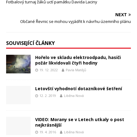
Fotbalový turnaj žáků uctí památku Davida Laciny
NEXT
Občané Řevnic se mohou vyjádřit k návrhu územního plánu
SOUVISEJÍCÍ ČLÁNKY
Hořelo ve skladu elektroodpadu, hasiči
požár likvidovali čtyři hodiny
19. 12. 2022
Pavla Matějů
Letovští vyhodnotí dotazníkové šetření
12. 2. 2019
Liběna Nová
VIDEO: Morany se v Letech utkaly o post
nejkrásnější
19. 4. 2016
Liběna Nová