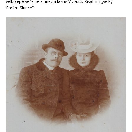
velkolepé veřejné sluneční lázně V Zátiší. Říkal jim „velký
Chrám Slunce“.