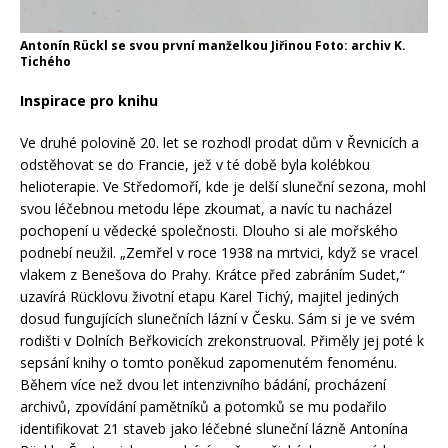
Antonín Rückl se svou první manželkou Jiřinou Foto: archiv K.
Tichého
Inspirace pro knihu
Ve druhé polovině 20. let se rozhodl prodat dům v Řevnicích a
odstěhovat se do Francie, jež v té době byla kolébkou
helioterapie. Ve Středomoří, kde je delší sluneční sezona, mohl
svou léčebnou metodu lépe zkoumat, a navíc tu nacházel
pochopení u vědecké společnosti. Dlouho si ale mořského
podnebí neužil. „Zemřel v roce 1938 na mrtvici, když se vracel
vlakem z Benešova do Prahy. Krátce před zabráním Sudet,“
uzavírá Rücklovu životní etapu Karel Tichý, majitel jediných
dosud fungujících slunečních lázní v Česku. Sám si je ve svém
rodišti v Dolních Beřkovicích zrekonstruoval. Přiměly jej poté k
sepsání knihy o tomto poněkud zapomenutém fenoménu.
Během více než dvou let intenzivního bádání, procházení
archivů, zpovídání pamětníků a potomků se mu podařilo
identifikovat 21 staveb jako léčebné sluneční lázně Antonína