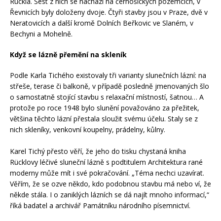
Rückla. Šest z nich se nachází na černošických pozemcích, v
Řevnicích byly doloženy dvoje. Čtyři stavby jsou v Praze, dvě v
Neratovicích a další kromě Dolních Beřkovic ve Slaném, v
Bechyni a Mohelně.
Když se lázně přemění na skleník
Podle Karla Tichého existovaly tři varianty slunečních lázní: na
střeše, terase či balkoně, v případě posledně jmenovaných šlo
o samostatně stojící stavbu s relaxační místností, šatnou… A
protože po roce 1948 bylo slunění považováno za přežitek,
většina těchto lázní přestala sloužit svému účelu. Staly se z
nich skleníky, venkovní koupelny, prádelny, kůlny.
Karel Tichý přesto věří, že jeho do tisku chystaná kniha
Rücklovy léčivé sluneční lázně s podtitulem Architektura rané
moderny může mít i své pokračování. „Téma nechci uzavírat.
Věřím, že se ozve někdo, kdo podobnou stavbu má nebo ví, že
někde stála. I o zaniklých lázních se dá najít mnoho informací,“
říká badatel a archivář Památníku národního písemnictví.