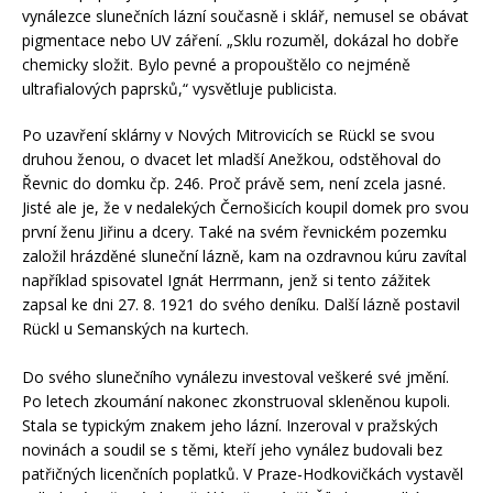
vynálezce slunečních lázní současně i sklář, nemusel se obávat
pigmentace nebo UV záření. „Sklu rozuměl, dokázal ho dobře
chemicky složit. Bylo pevné a propouštělo co nejméně
ultrafialových paprsků,“ vysvětluje publicista.
Po uzavření sklárny v Nových Mitrovicích se Rückl se svou
druhou ženou, o dvacet let mladší Anežkou, odstěhoval do
Řevnic do domku čp. 246. Proč právě sem, není zcela jasné.
Jisté ale je, že v nedalekých Černošicích koupil domek pro svou
první ženu Jiřinu a dcery. Také na svém řevnickém pozemku
založil hrázděné sluneční lázně, kam na ozdravnou kúru zavítal
například spisovatel Ignát Herrmann, jenž si tento zážitek
zapsal ke dni 27. 8. 1921 do svého deníku. Další lázně postavil
Rückl u Semanských na kurtech.
Do svého slunečního vynálezu investoval veškeré své jmění.
Po letech zkoumání nakonec zkonstruoval skleněnou kupoli.
Stala se typickým znakem jeho lázní. Inzeroval v pražských
novinách a soudil se s těmi, kteří jeho vynález budovali bez
patřičných licenčních poplatků. V Praze-Hodkovičkách vystavěl