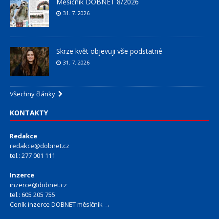
Měsíčník DOBNET 8/2026
31. 7. 2026
Skrze květ objevuji vše podstatné
31. 7. 2026
Všechny články
KONTAKTY
Redakce
redakce@dobnet.cz
tel.: 277 001 111
Inzerce
inzerce@dobnet.cz
tel.: 605 205 755
Ceník inzerce DOBNET měsíčník →