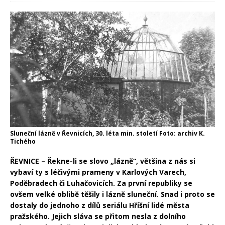
Sluneční lázně v Řevnicích, 30. léta min. století Foto: archiv K.
Tichého
ŘEVNICE – Řekne-li se slovo „lázně“, většina z nás si
vybaví ty s léčivými prameny v Karlových Varech,
Poděbradech či Luhačovicích. Za první republiky se
ovšem velké oblibě těšily i lázně sluneční. Snad i proto se
dostaly do jednoho z dílů seriálu Hříšní lidé města
pražského. Jejich sláva se přitom nesla z dolního