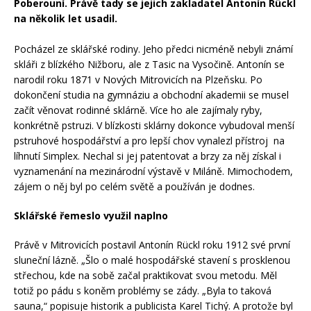
Poberouní. Právě tady se jejich zakladatel Antonín Rückl
na několik let usadil.
Pocházel ze sklářské rodiny. Jeho předci nicméně nebyli známí
skláři z blízkého Nižboru, ale z Tasic na Vysočině. Antonín se
narodil roku 1871 v Nových Mitrovicích na Plzeňsku. Po
dokončení studia na gymnáziu a obchodní akademii se musel
začít věnovat rodinné sklárně. Více ho ale zajímaly ryby,
konkrétně pstruzi. V blízkosti sklárny dokonce vybudoval menší
pstruhové hospodářství a pro lepší chov vynalezl přístroj na
líhnutí Simplex. Nechal si jej patentovat a brzy za něj získal i
vyznamenání na mezinárodní výstavě v Miláně. Mimochodem,
zájem o něj byl po celém světě a používán je dodnes.
Sklářské řemeslo využil naplno
Právě v Mitrovicích postavil Antonín Rückl
roku 1912 své první
sluneční lázně. „Šlo o malé hospodářské stavení s prosklenou
střechou, kde na sobě začal praktikovat svou metodu. Měl
totiž po pádu s koněm problémy se zády. „Byla to taková
sauna,“ popisuje historik a publicista Karel Tichý. A protože byl