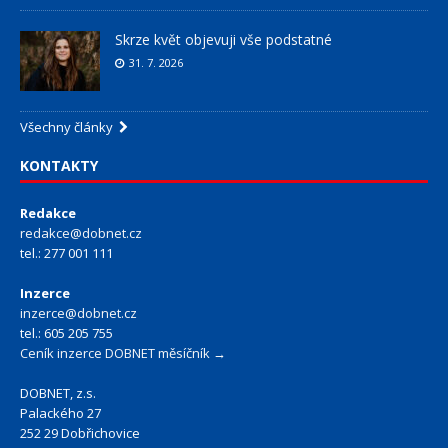
Skrze květ objevuji vše podstatné
31. 7. 2026
Všechny články
KONTAKTY
Redakce
redakce@dobnet.cz
tel.: 277 001 111
Inzerce
inzerce@dobnet.cz
tel.: 605 205 755
Ceník inzerce DOBNET měsíčník →
DOBNET, z.s.
Palackého 27
252 29 Dobřichovice