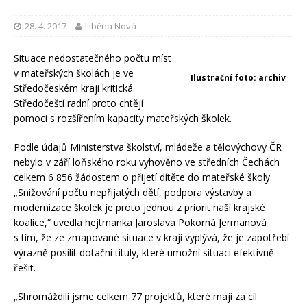
28. 4. 2017
Liběna Nová
Situace nedostatečného počtu míst
v mateřských školách je ve
Ilustrační foto: archiv
Středočeském kraji kritická.
Středočeští radní proto chtějí
pomoci s rozšířením kapacity mateřských školek.
Podle údajů Ministerstva školství, mládeže a tělovýchovy ČR
nebylo v září loňského roku vyhověno ve středních Čechách
celkem 6 856 žádostem o přijetí dítěte do mateřské školy.
„Snižování počtu nepřijatých dětí, podpora výstavby a
modernizace školek je proto jednou z priorit naší krajské
koalice,“ uvedla hejtmanka Jaroslava Pokorná Jermanová
s tím, že ze zmapované situace v kraji vyplývá, že je zapotřebí
výrazně posílit dotační tituly, které umožní situaci efektivně
řešit.
„Shromáždili jsme celkem 77 projektů, které mají za cíl