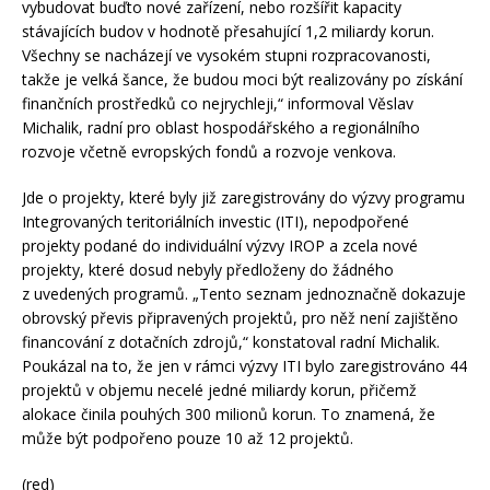
vybudovat buďto nové zařízení, nebo rozšířit kapacity
stávajících budov v hodnotě přesahující 1,2 miliardy korun.
Všechny se nacházejí ve vysokém stupni rozpracovanosti,
takže je velká šance, že budou moci být realizovány po získání
finančních prostředků co nejrychleji,“ informoval Věslav
Michalik, radní pro oblast hospodářského a regionálního
rozvoje včetně evropských fondů a rozvoje venkova.
Jde o projekty, které byly již zaregistrovány do výzvy programu
Integrovaných teritoriálních investic (ITI), nepodpořené
projekty podané do individuální výzvy IROP a zcela nové
projekty, které dosud nebyly předloženy do žádného
z uvedených programů. „Tento seznam jednoznačně dokazuje
obrovský převis připravených projektů, pro něž není zajištěno
financování z dotačních zdrojů,“ konstatoval radní Michalik.
Poukázal na to, že jen v rámci výzvy ITI bylo zaregistrováno 44
projektů v objemu necelé jedné miliardy korun, přičemž
alokace činila pouhých 300 milionů korun. To znamená, že
může být podpořeno pouze 10 až 12 projektů.
(red)