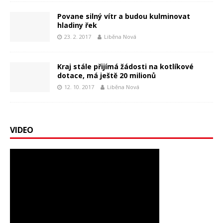
Povane silný vítr a budou kulminovat
hladiny řek
23. 2. 2017
Liběna Nová
Kraj stále přijímá žádosti na kotlíkové
dotace, má ještě 20 milionů
12. 10. 2017
Liběna Nová
VIDEO