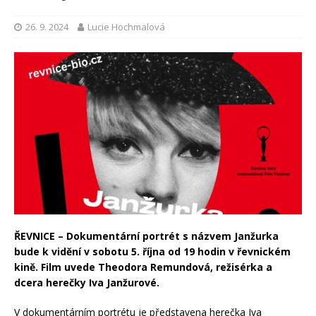
26. 9. 2024
Lucie Hochmalová
ŘEVNICE – Dokumentární portrét s názvem Janžurka
bude k vidění v sobotu 5. října od 19 hodin v řevnickém
kině. Film uvede Theodora Remundová, režisérka a
dcera herečky Iva Janžurové.
V dokumentárním portrétu je představena herečka Iva