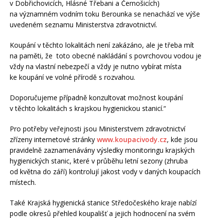
v Dobřichovicích, Hlásné Třebani a Černošicích)
na významném vodním toku Berounka se nenachází ve výše
uvedeném seznamu Ministerstva zdravotnictví.
Koupání v těchto lokalitách není zakázáno, ale je třeba mít
na paměti, že toto obecné nakládání s povrchovou vodou je
vždy na vlastní nebezpečí a vždy je nutno vybírat místa
ke koupání ve volné přírodě s rozvahou.
Doporučujeme případně konzultovat možnost koupání
v těchto lokalitách s krajskou hygienickou stanicí.“
Pro potřeby veřejnosti jsou Ministerstvem zdravotnictví
zřízeny internetové stránky
www.koupacivody.cz
, kde jsou
pravidelně zaznamenávány výsledky monitoringu krajských
hygienických stanic, které v průběhu letní sezony (zhruba
od května do září) kontrolují jakost vody v daných koupacích
místech.
Také Krajská hygienická stanice Středočeského kraje nabízí
podle okresů přehled koupališť a jejich hodnocení na svém