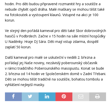
hodin. Pro děti budou připravené rozmanité hry a soutěže a
nebude chybět opičí dráha. Malé maškary se mohou těšit také
na fotokoutek a vystoupení klaunů. Vstupné na akci je 100
korun.
Ve stejný den pořádá karneval pro děti také Sbor dobrovolných
hasičů v Podbrdech. Začne v 15 hodin na sále místní hospůdky
U Naděnky. Hraje DJ Sára. Děti mají vstup zdarma, dospělí
zaplatí 50 korun.
Další karneval pro malé se uskuteční v neděli 2. března a
pořádají jej Naše noviny, nezávislý poberounský občasník
v rámci tradičního Poberounského masopustu. Konat se bude
2. března od 14 hodin ve Společenském domě v Zadní Třebani.
Děti se mohou těšit tradičně na soutěže, bohatou tombolu a
vyhlášení nejlepší masky.