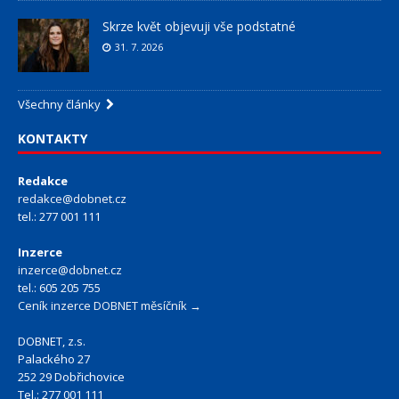
Skrze květ objevuji vše podstatné
31. 7. 2026
Všechny články
KONTAKTY
Redakce
redakce@dobnet.cz
tel.: 277 001 111
Inzerce
inzerce@dobnet.cz
tel.: 605 205 755
Ceník inzerce DOBNET měsíčník →
DOBNET, z.s.
Palackého 27
252 29 Dobřichovice
Tel.: 277 001 111