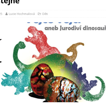
štejně
25
Lucie Hochmalová
Děti