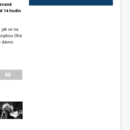
azvané
od 14 hodin
 jak se na
 sopkou číhá
b dávno