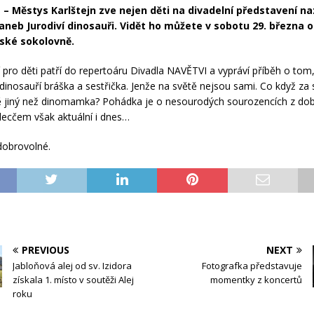
– Městys Karlštejn zve nejen děti na divadelní představení n
 aneb Jurodiví dinosauři. Vidět ho můžete v sobotu 29. března 
nské sokolovně.
 pro děti patří do repertoáru Divadla NAVĚTVI a vypráví příběh o tom,
í dinosauří bráška a sestřička. Jenže na světě nejsou sami. Co když za
ě jiný než dinomamka? Pohádka je o nesourodých sourozencích z do
 lecčem však aktuální i dnes…
dobrovolné.
PREVIOUS
NEXT
Jabloňová alej od sv. Izidora
Fotografka představuje
získala 1. místo v soutěži Alej
momentky z koncertů
roku