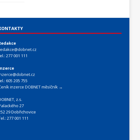
KONTAKTY
Redakce
redakce@dobnet.cz
tel.: 277 001 111
Inzerce
inzerce@dobnet.cz
tel.: 605 205 755
Ceník inzerce DOBNET měsíčník →
DOBNET, z.s.
Palackého 27
252 29 Dobřichovice
Tel.: 277 001 111