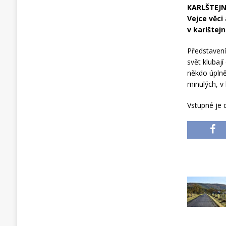
KARLŠTEJN 
Vejce věci
v karlštej
Představení
svět klubaj
někdo úpln
minulých, v
Vstupné je 