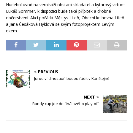
Hudební úvod na vernisáži obstará skladatel a kytarový virtuos
Lukáš Sommer, k dispozici bude také přípitek a drobné
občerstvení. Akci pořádá Městys Liteň, Obecní knihovna Liteň
a Jana Česáková Hyklová se svým fotoprojektem Levým
okem.
PREVIOUS
Jurodiví dinosauři budou řádit v Karlštejně
NEXT
Bandy cup jde do finálového play-off