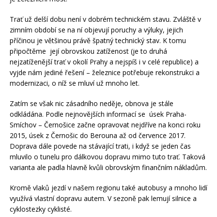
Trať už delší dobu není v dobrém technickém stavu. Zvláště v
zimním období se na ní objevují poruchy a výluky, jejich
příčinou je většinou právě špatný technický stav. K tomu
připočtěme její obrovskou zatíženost (je to druhá
nejzatíženější trať v okolí Prahy a nejspíš i v celé republice) a
vyjde nám jediné řešení – železnice potřebuje rekonstrukci a
modernizaci, o níž se mluví už mnoho let.
Zatím se však nic zásadního neděje, obnova je stále
odkládána. Podle nejnovějších informací se úsek Praha-
Smíchov – Černošice začne opravovat nejdříve na konci roku
2015, úsek z Černošic do Berouna až od července 2017.
Doprava dále povede na stávající trati, i když se jeden čas
mluvilo o tunelu pro dálkovou dopravu mimo tuto trať. Taková
varianta ale padla hlavně kvůli obrovským finančním nákladům.
Kromě vlaků jezdí v našem regionu také autobusy a mnoho lidí
využívá vlastní dopravu autem. V sezoně pak lemují silnice a
cyklostezky cyklisté.