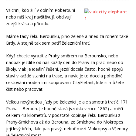
Všichni, kdo žijí v dolním Poberouní
nebo náš kraj navštěvují, obdivují
zdejší krásu a přírodu.
Máme tady řeku Berounku, plno zeleně a hned za rohem také
Brdy. A stejně tak sem patří železniční trať.
Když chcete vyrazit z Prahy směrem na Berounsko, nebo
naopak jezdíte od nás každý den do Prahy za prací nebo do
školy, vlak je ideální řešení. Jezdí docela často, hodně spojů
staví v každé stanici na trase, a navíc je to docela pohodlné
cestování moderními soupravami CityElefant, kde si můžete
číst nebo pracovat.
Velkou nevýhodou jízdy po železnici je ale samotná trať č. 171
Praha – Beroun. Je hodně stará (vznikla v roce 1862) a měří
celkem 43 kilometrů. V podstatě kopíruje řeku Berounku z
Prahy-Smíchova až do Berouna, ze Smíchova do Mokropes
její levý břeh, dále pak pravý, neboť mezi Mokropsy a Všenory
je železniční most.