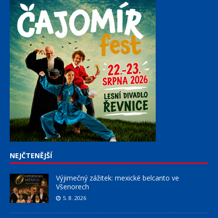
NEJČTENĚJŠÍ
Výjimečný zážitek: mexické belcanto ve
Všenorech
5. 8. 2026