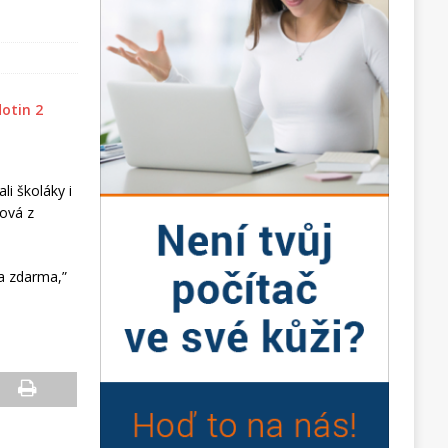
li školáky i
ková z
a zdarma,”