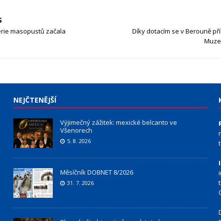
S
rie masopustů začala
Díky dotacím se v Berouně příš
Muzeu
NEJČTENĚJŠÍ
Výjimečný zážitek: mexické belcanto ve
Všenorech
5. 8. 2026
Měsíčník DOBNET 8/2026
31. 7. 2026