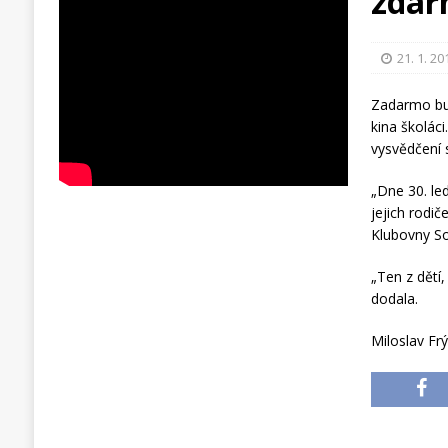
zda
21. 1. 20
Zadarmo bu
kina školáci
vysvědčení 
„Dne 30. le
jejich rodi
Klubovny So
„Ten z dětí
dodala.
Miloslav Fr