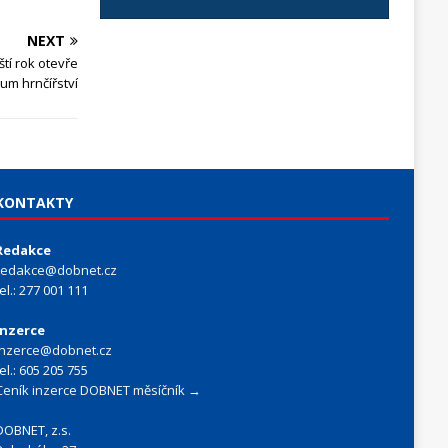
NEXT
tí rok otevře
m hrnčířství
KONTAKTY
Redakce
redakce@dobnet.cz
tel.: 277 001 111
Inzerce
inzerce@dobnet.cz
tel.: 605 205 755
Ceník inzerce DOBNET měsíčník →
DOBNET, z.s.