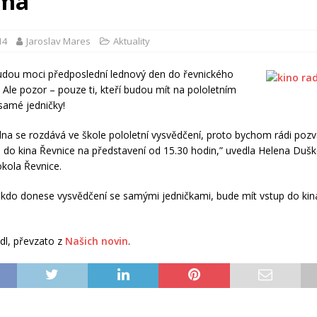
rma
14
Jaroslav Mares
Aktuality
dou moci předposlední lednový den do řevnického
. Ale pozor – pouze ti, kteří budou mít na pololetním
samé jedničky!
dna se rozdává ve škole pololetní vysvědčení, proto bychom rádi pozva
če do kina Řevnice na představení od 15.30 hodin,” uvedla Helena Duš
kola Řevnice.
, kdo donese vysvědčení se samými jedničkami, bude mít vstup do kin
ýdl, převzato z
Našich novin
.