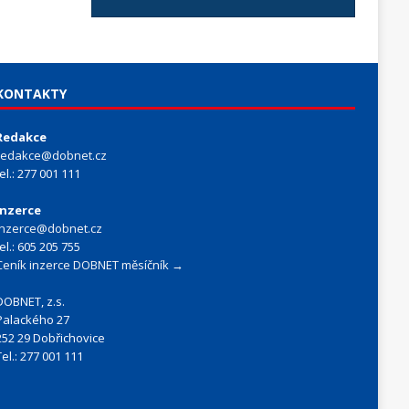
KONTAKTY
Redakce
redakce@dobnet.cz
tel.: 277 001 111
Inzerce
inzerce@dobnet.cz
tel.: 605 205 755
Ceník inzerce DOBNET měsíčník →
DOBNET, z.s.
Palackého 27
252 29 Dobřichovice
Tel.: 277 001 111