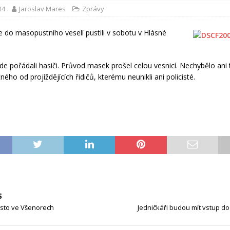
14
Jaroslav Mares
Zprávy
se do masopustního veselí pustili v sobotu v Hlásné
e pořádali hasiči. Průvod masek prošel celou vesnicí. Nechybělo ani t
ného od projíždějících řidičů, kterému neunikli ani policisté.
S
isto ve Všenorech
Jedničkáři budou mít vstup d