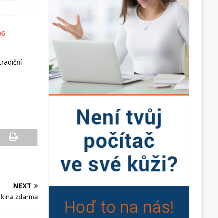
radiční
NEXT
o kina zdarma