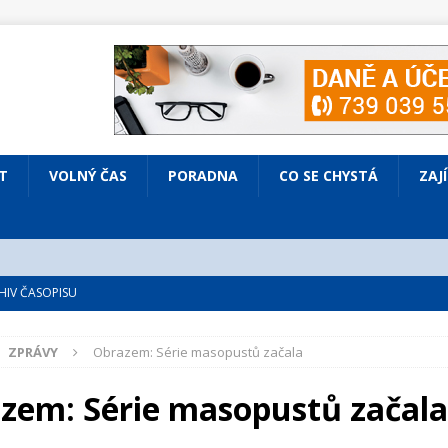
T
VOLNÝ ČAS
PORADNA
CO SE CHYSTÁ
ZAJ
IV ČASOPISU
é
ZAJÍMAVÍ LIDÉ
ZPRÁVY
Obrazem: Série masopustů začala
VOLNÝ ČAS
bsazená Prodaná nevěsta
KULTURA
zem: Série masopustů začal
nto ve Všenorech
KULTURA