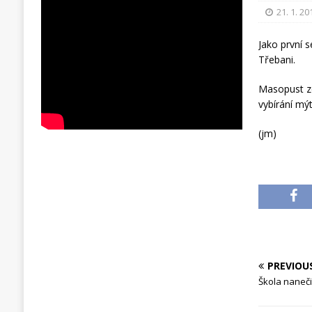
21. 1. 20
Jako první 
Třebani.
Masopust zd
vybírání mýt
(jm)
PREVIOU
Škola naneč