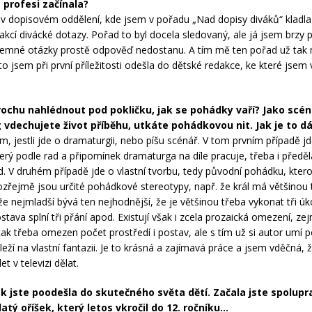
é profesi začínala?
 v dopisovém oddělení, kde jsem v pořadu „Nad dopisy diváků“ kladl
akcí divácké dotazy. Pořad to byl docela sledovaný, ale já jsem brzy 
jemné otázky prostě odpověď nedostanu. A tím mě ten pořad už tak
to jsem při první příležitosti odešla do dětské redakce, ke které jsem
chu nahlédnout pod pokličku, jak se pohádky vaří? Jako scéná
vdechujete život příběhu, utkáte pohádkovou nit. Jak je to dá
m, jestli jde o dramaturgii, nebo píšu scénář. V tom prvním případě jd
erý podle rad a připomínek dramaturga na díle pracuje, třeba i předěl
d. V druhém případě jde o vlastní tvorbu, tedy původní pohádku, kte
řejmě jsou určité pohádkové stereotypy, např. že král má většinou t
že nejmladší bývá ten nejhodnější, že je většinou třeba vykonat tři úk
stava splní tři přání apod. Existují však i zcela prozaická omezení, z
 tak třeba omezen počet prostředí i postav, ale s tím už si autor umí p
eží na vlastní fantazii. Je to krásná a zajímavá práce a jsem vděčná, ž
et v televizi dělat.
 jste poodešla do skutečného světa dětí. Začala jste spolupr
latý oříšek, který letos vkročil do 12. ročníku…