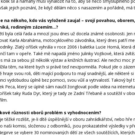
kolik sil a námahy musí vynaložit na to, aby se něco smysluplného po
 však jejich poznání, že když dělám něco s nasazením a pořádně, má 
 na někoho, kdo vás vyloženě zaujal – svojí povahou, oborem,
niká, rodinným zázemím…?
tí byla celá řada a mnozí jsou dnes už docela známé osobnosti. Je
at Karla Abraháma, motocyklového závodníka, který dnes patří mez
odníky. Zlatý oříšek vyhrála v roce 2006 i baletka Lucie Horná, která 
tančí tam v opeře. Také mě napadá jméno Julinky Vojtkové, která zvítěz
s má za sebou již několik výstav a knižních ilustrací. Ale nechci moc 
ížila těm, na které bych si právě teď nevzpomněla. Pokud jde o zázem
hraje svou roli, děti mající podporu to mají snadnější, ale některé si
unci vydobudou úplně bez pomoci, svou vůlí a vytrvalostí. Takový byl 
ek Peca, který se úplně sám naučil žonglovat podle videa na internetu
 oříšek taky Ruda Dyr, který je tady ze Zadní Třebaně a soutěžil v obo
ilm.
akové různosti oborů problém s vyhodnocením?
e těžké rozlišit, je-li dítě úspěšnější v oboru zahrádkářství, nebo hře n
o naši komisi, složenou z odborníků, jsou prokazatelné výsledky v př
ejprve se vybere 30 nominovaných dětí ze všech soutěžících, kterých