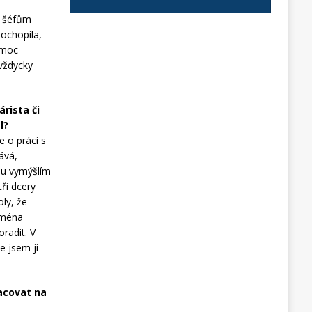
a šéfům
pochopila,
 moc
 vždycky
rista či
l?
e o práci s
ává,
rou vymýšlím
ři dcery
oly, že
ejména
oradit. V
e jsem ji
acovat na