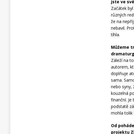
jste ve sv
Začátek byl
různých red
že na nepří
nebavil. Pro
tíhla.
Můžeme tro
dramaturg 
Záleží na to
autorem, kt
doplňuje at
sama. Samoz
nebo syny, 
kouzelná po
finanční. Je
podstatě zál
mohla tolik l
Od pohádek
projektu Z