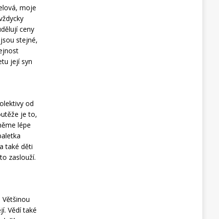
elová, moje
 vždycky
dělují ceny
 jsou stejné,
řejnost
tu její syn
olektivy od
outěže je to,
kněme lépe
baletka
a také děti
to zaslouží.
ě. Většinou
jí. Vědí také