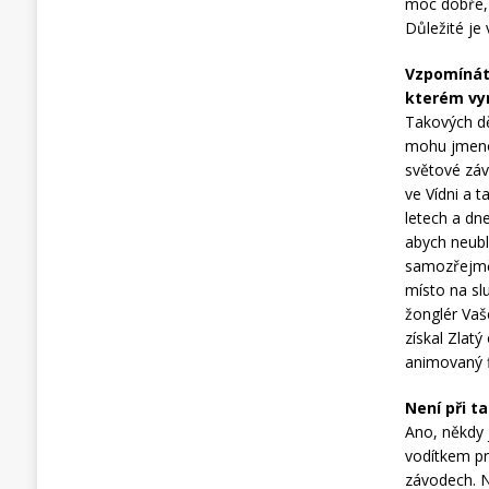
moc dobře, 
Důležité je
Vzpomínáte
kterém vy
Takových dě
mohu jmenov
světové záv
ve Vídni a 
letech a dne
abych neubl
samozřejmě 
místo na sl
žonglér Vaš
získal Zlatý
animovaný f
Není při t
Ano, někdy j
vodítkem pr
závodech. N