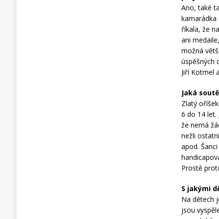
Ano, také t
kamarádka a
říkala, že 
ani medaile,
možná větší.
úspěšných dě
Jiří Kotmel
Jaká soutě
Zlatý oříše
6 do 14 let.
že nemá žád
nežli ostatn
apod. Šanci 
handicapova
Prostě prot
S jakými 
Na dětech je
jsou vyspěle