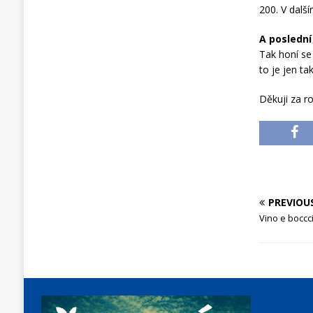
200. V dalš
A poslední
Tak honí se 
to je jen t
Děkuji za ro
PREVIOU
Vino e boccc