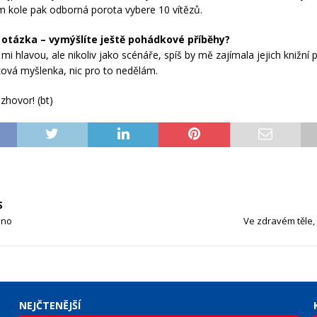
ím kole pak odborná porota vybere 10 vítězů.
 otázka – vymýšlíte ještě pohádkové příběhy?
mi hlavou, ale nikoliv jako scénáře, spíš by mě zajímala jejich knižní
aková myšlenka, nic pro to nedělám.
zhovor! (bt)
S
ino
Ve zdravém těle,
NEJČTENĚJŠÍ