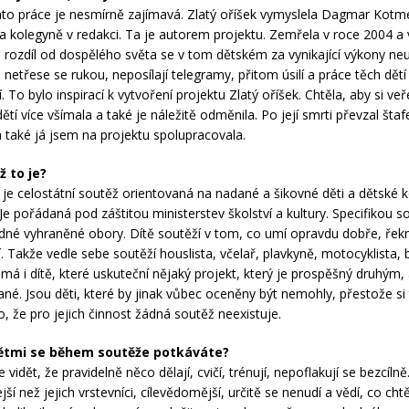
ato práce je nesmírně zajímavá. Zlatý oříšek vymyslela Dagmar Kotm
 kolegyně v redakci. Ta je autorem projektu. Zemřela v roce 2004 a
na rozdíl od dospělého světa se v tom dětském za vynikající výkony neu
 netřese se rukou, neposílají telegramy, přitom úsilí a práce těch dětí
 To bylo inspirací k vytvoření projektu Zlatý oříšek. Chtěla, aby si ve
tí více všímala a také je náležitě odměnila. Po její smrti převzal štafe
 a také já jsem na projektu spolupracovala.
ž to je?
k je celostátní soutěž orientovaná na nadané a šikovné děti a dětské k
 Je pořádaná pod záštitou ministerstev školství a kultury. Specifikou s
né vyhraněné obory. Dítě soutěží v tom, co umí opravdu dobře, ře
í. Takže vedle sebe soutěží houslista, včelař, plavkyně, motocyklista, 
má i dítě, které uskuteční nějaký projekt, který je prospěšný druhým, 
né. Jsou děti, které by jinak vůbec oceněny být nemohly, přestože si 
o, že pro jejich činnost žádná soutěž neexistuje.
dětmi se během soutěže potkáváte?
 vidět, že pravidelně něco dělají, cvičí, trénují, nepoflakují se bezcíln
jší než jejich vrstevníci, cílevědomější, určitě se nenudí a vědí, co chtě