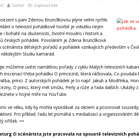
10
Stefan
Zajímaví lidé
sezení s paní Zdenou Brunclíkovou plyne velmi rychle.
ídání o televizní pohádkové tvorbě je vskutku nejen
e i bohaté na zkušenosti, životní moudro i historii a
ů českých pohádek. Povoláním je Zdena Brunclíková
 scénárista dětských pořadů a pohádek vznikajících především v České
v někdejším Studiu kamarád.
ie můžeme uvést namátkou pořady z cyklu Malých televizních kabare
 inscenací třeba pohádku O princezně, která ráčkovala, Co poudala 
vatba, princi. Z autorských pohádek je to např. Jakub a Modřínka, Honz
cezny, O princi, který měl smůlu, Perly a růže a řada dalších. Ukázky z
leznete v hojné míře na YouTube.
ávno ve věku, kdy by mohla vysedávat za oknem a pozorovat sousedy
 aktivní. Pro příklad: řadu let pomáhá s medializací a organizováním d
tý oříšek. ==
turg či scénárista jste pracovala na spoustě televizních pohá