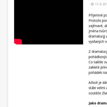
17. 8. 20
Příjemné po
Protože pov
zajímavé, al
jména tvůrc
dramaturg a
vysílaných 
Z dramaturg
pohádkových
Co takhle s
zakleté prin
pohádek na
Ačkoli je d
stále velmi
soutěže Zla
Jako drama