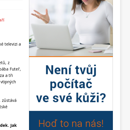
 televizi a
tů, z
bába Futeř,
a a tři
 vtipných
, zůstává
ětské
dek. Jak