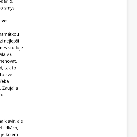
dařilo.
to smysl.
 ve
n namátkou
i nejlepší
dnes studuje
ila v 6
jmenovat,
í, tak to
 to své
třeba
. Zaujal a
ru
a klavír, ale
ehlídkách,
 je kolem