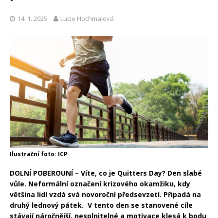
14. 1. 2025
Lucie Hochmalová
Ilustrační foto: ICP
DOLNÍ POBEROUNÍ – Víte, co je Quitters Day? Den slabé
vůle. Neformální označení krizového okamžiku, kdy
většina lidí vzdá svá novoroční předsevzetí. Připadá na
druhý lednový pátek. V tento den se stanovené cíle
stávají náročnější, nesplnitelné a motivace klesá k bodu