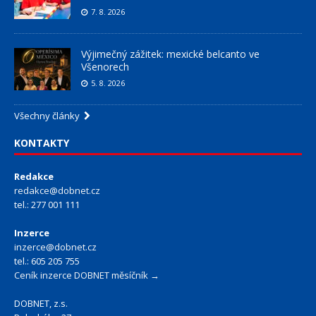
7. 8. 2026
Výjimečný zážitek: mexické belcanto ve
Všenorech
5. 8. 2026
Všechny články
KONTAKTY
Redakce
redakce@dobnet.cz
tel.: 277 001 111
Inzerce
inzerce@dobnet.cz
tel.: 605 205 755
Ceník inzerce DOBNET měsíčník →
DOBNET, z.s.