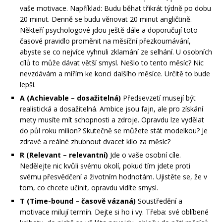
vaše motivace. Například: Budu běhat třikrát týdně po dobu
20 minut. Denně se budu věnovat 20 minut angličtině.
Někteří psychologové jdou ještě dále a doporučují toto
časové pravidlo proměnit na měsíční přezkoumávání,
abyste se co nejvíce vyhnuli zklamání ze selhání. U osobních
cílů to může dávat větší smysl. Nešlo to tento měsíc? Nic
nevzdávám a mířím ke konci dalšího měsíce. Určitě to bude
lepší.
A (Achievable – dosažitelná)
Předsevzetí musejí být
realistická a dosažitelná. Ambice jsou fajn, ale pro získání
mety musíte mít schopnosti a zdroje. Opravdu lze vydělat
do půl roku milion? Skutečně se můžete stát modelkou? Je
zdravé a reálné zhubnout dvacet kilo za měsíc?
R (Relevant – relevantní)
Jde o vaše osobní cíle.
Nedělejte nic kvůli svému okolí, pokud tím jdete proti
svému přesvědčení a životním hodnotám. Ujistěte se, že v
tom, co chcete učinit, opravdu vidíte smysl.
T (Time-bound – časově vázaná)
Soustředění a
motivace milují termín. Dejte si ho i vy. Třeba: své oblíbené