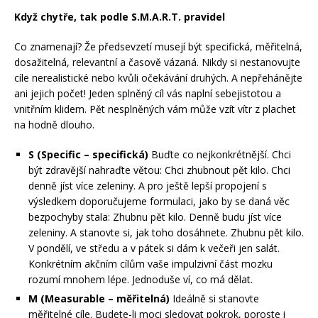
Když chytře, tak podle S.M.A.R.T. pravidel
Co znamenají? Že předsevzetí musejí být specifická, měřitelná,
dosažitelná, relevantní a časově vázaná. Nikdy si nestanovujte
cíle nerealistické nebo kvůli očekávání druhých. A nepřehánějte
ani jejich počet! Jeden splněný cíl vás naplní sebejistotou a
vnitřním klidem. Pět nesplněných vám může vzít vítr z plachet
na hodně dlouho.
S (Specific – specifická)
Buďte co nejkonkrétnější. Chci
být zdravější nahraďte větou: Chci zhubnout pět kilo. Chci
denně jíst více zeleniny. A pro ještě lepší propojení s
výsledkem doporučujeme formulaci, jako by se daná věc
bezpochyby stala: Zhubnu pět kilo. Denně budu jíst více
zeleniny. A stanovte si, jak toho dosáhnete. Zhubnu pět kilo.
V pondělí, ve středu a v pátek si dám k večeři jen salát.
Konkrétním akčním cílům vaše impulzivní část mozku
rozumí mnohem lépe. Jednoduše ví, co má dělat.
M (Measurable – měřitelná)
Ideálně si stanovte
měřitelné cíle. Budete-li moci sledovat pokrok, poroste i