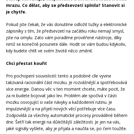
mrazu. Co dělat, aby se předsevzetí splnila? Stanovit si
je chytře.
Pokud jste čekali, že vás donutíme odložit tužky a elektronické
zápisníky s tím, že předsevzetí na začátku roku nemají smysl,
jste na omylu. Zato vám poradíme prověřené nástroje, díky
nimž se konečně posunete dále. Hodit se vám budou kdykoliv,
kdy budete chtít ve svém životě něco změnit.
Chci přestat kouřit
Pro pochopení souvislostí: tento a podobné cíle vyvine
takzvaná racionální část mozku. Je rozvážnější a spotřebovává
více energie. Danou věc v ten moment chcete, máte pocit, že
za ni budete bojovat jako lev. Problém ale spočívá v části
mozku osvojující si vaše návyky a každodenní rutinu. Je
impulzivnější a na přijetí nových věcí potřebuje více času.
Zodpovídá za všechny automatické procesy prováděné během
dne. Šetří tak energii na důležitější záležitosti. Je jen na vás,
jaké signály vyšlete, aby je přijala a naučila se, po čem toužíte.