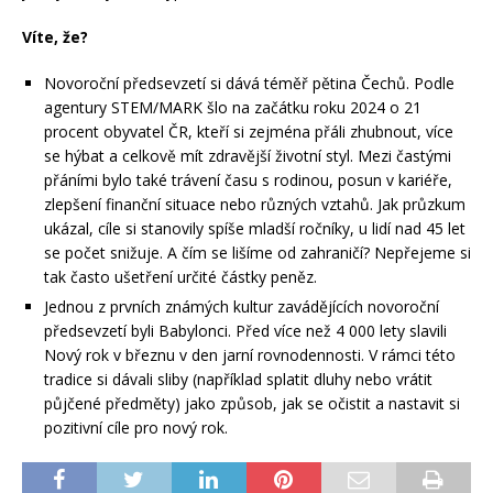
Víte, že?
Novoroční předsevzetí si dává téměř pětina Čechů. Podle
agentury STEM/MARK šlo na začátku roku 2024 o 21
procent obyvatel ČR, kteří si zejména přáli zhubnout, více
se hýbat a celkově mít zdravější životní styl. Mezi častými
přáními bylo také trávení času s rodinou, posun v kariéře,
zlepšení finanční situace nebo různých vztahů. Jak průzkum
ukázal, cíle si stanovily spíše mladší ročníky, u lidí nad 45 let
se počet snižuje. A čím se lišíme od zahraničí? Nepřejeme si
tak často ušetření určité částky peněz.
Jednou z prvních známých kultur zavádějících novoroční
předsevzetí byli Babylonci. Před více než 4 000 lety slavili
Nový rok v březnu v den jarní rovnodennosti. V rámci této
tradice si dávali sliby (například splatit dluhy nebo vrátit
půjčené předměty) jako způsob, jak se očistit a nastavit si
pozitivní cíle pro nový rok.