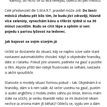
kalhoty, do nichž se už léta nevejdu, obleču do pěti měsíců.
Celé předsevzetí dle S.M.A.R.T. pravidel může znít:
Do šesti
měsíců zhubnu pět kilo tím, že budu jíst zdravěji, hlavně
více zeleniny, vynechám kávu a třikrát týdně si na 30
minut zacvičím. Budu se cítit lépe a splním si sen:
pojedu s partou lyžovat na ledovec.
Jak bojovat se svým starým já
Určitě se dostanete do situací, kdy se naplno ozve vaše staré
nastavení automatického chování. Když si objednáte hranolky,
dáte si i tatarku. Pokud jste unaveni, padnete na gauč a pustíte
si film. Abyste příští den nebyli frustrováni ze selhání, nastavte
si akční spouštěče.
Stanovte si modely situací formou pokud – tak. Objednám-li si
hranolky, dám si k nim salát. Až večer usednu na gauč, pustím
si audio angličtinu z mobilu (nebo sáhnu po knize, kterou mám
stále na očích). Je venku škaredě nebo se mi skutečně nikam
nechce (a zrovna mám jít běhat)? Obleču se, vyjdu ven a dám