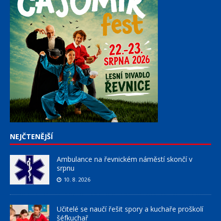
NEJČTENĚJŠÍ
Ambulance na řevnickém náměstí skončí v
srpnu
10. 8. 2026
Učitelé se naučí řešit spory a kuchaře proškolí
šéfkuchař