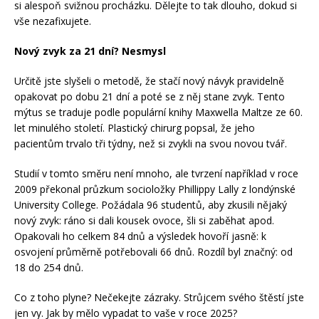
si alespoň svižnou procházku. Dělejte to tak dlouho, dokud si
vše nezafixujete.
Nový zvyk za 21 dní? Nesmysl
Určitě jste slyšeli o metodě, že stačí nový návyk pravidelně
opakovat po dobu 21 dní a poté se z něj stane zvyk. Tento
mýtus se traduje podle populární knihy Maxwella Maltze ze 60.
let minulého století. Plastický chirurg popsal, že jeho
pacientům trvalo tři týdny, než si zvykli na svou novou tvář.
Studií v tomto směru není mnoho, ale tvrzení například v roce
2009 překonal průzkum socioložky Phillippy Lally z londýnské
University College. Požádala 96 studentů, aby zkusili nějaký
nový zvyk: ráno si dali kousek ovoce, šli si zaběhat apod.
Opakovali ho celkem 84 dnů a výsledek hovoří jasně: k
osvojení průměrně potřebovali 66 dnů. Rozdíl byl značný: od
18 do 254 dnů.
Co z toho plyne? Nečekejte zázraky. Strůjcem svého štěstí jste
jen vy. Jak by mělo vypadat to vaše v roce 2025?