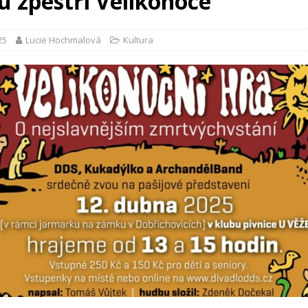
u zpestří Velikonoce
25
Lucie Hochmalová
Kultura