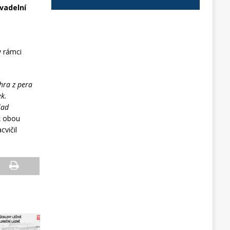
vadelní
v rámci
 hra z pera
ek.
lad
k obou
cvičil