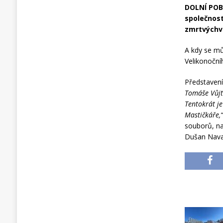
DOLNÍ POB
společnost
zmrtvýchvs
A kdy se mů
Velikonoční
Představení 
Tomáše Vůjt
Tentokrát je
Mastičkáře,
souborů, na
Dušan Nava