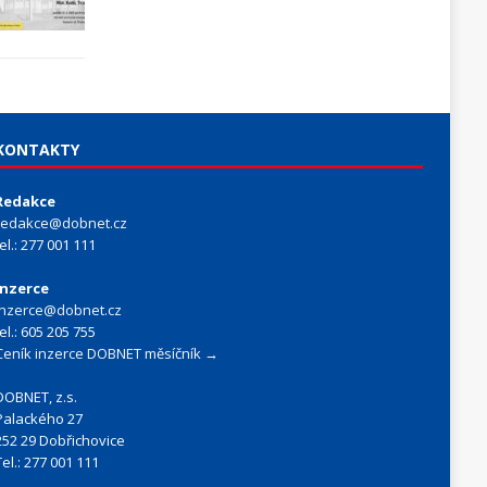
KONTAKTY
Redakce
redakce@dobnet.cz
tel.: 277 001 111
Inzerce
inzerce@dobnet.cz
tel.: 605 205 755
Ceník inzerce DOBNET měsíčník →
DOBNET, z.s.
Palackého 27
252 29 Dobřichovice
Tel.: 277 001 111