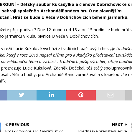
EROUNÍ – Dětský soubor Kukadýlko a členové Dobřichovické di
 sehrají společně s ArchandělBandem hru O nejslavnějším
tání. Hrát se bude U Věže v Dobřichovicích během jarmarku.
žete přijít podívat? Dne 12. dubna od 13 a od 15 hodin se bude hrát 
ho jarmarku v klubu pivnice U Věže v Dobřichovicích.
v režii Lucie Kukulové vychází z tradičních pašijových her.
„Je to další
ka, který v roce 2015 napsal přímo pro Kukadýlko představení Louskáč
 na velikonoční téma a vychází z tradičních pašijových her, cituje napřík
“
prozrazuje Lucie Kukulová. Zdeněk Dočekal, též stálý spolupracovní
psal většinu hudby, pro ArchandělBand zaranžoval a s kapelou vše na
řík.
PREVIOUS
NEXT
Brdský cyklobus PID vyráží už 22.
Přednáška představí léčivé