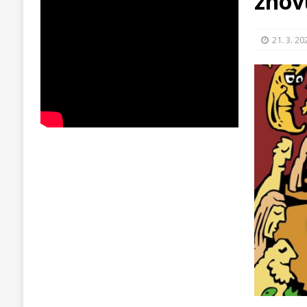
znov
21. 3. 20