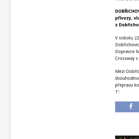
DOBŘICHOVI
přívozy, v
z Dobřicho
V sobotu 22
Dobřichovic
Dopravce Ma
Crossway s 
Mezi Dobřic
dvouhodinov
přepravu ko
1“.