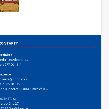
KONTAKTY
Redakce
redakce@dobnet.cz
tel.: 277 001 111
Inzerce
inzerce@dobnet.cz
tel.: 605 205 755
Ceník inzerce DOBNET měsíčník →
DOBNET, z.s.
Palackého 27
252 29 Dobřichovice