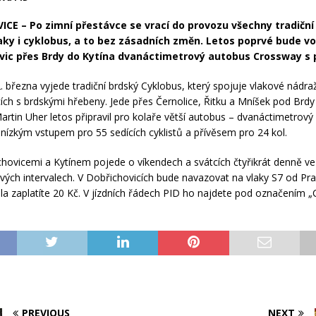
CE – Po zimní přestávce se vrací do provozu všechny tradiční
laky i cyklobus, a to bez zásadních změn. Letos poprvé bude vo
vic přes Brdy do Kytína dvanáctimetrový autobus Crossway s 
. března vyjede tradiční brdský Cyklobus, který spojuje vlakové nádraž
ích s brdskými hřebeny. Jede přes Černolice, Řitku a Mníšek pod Brdy
rtin Uher letos připravil pro kolaře větší autobus – dvanáctimetrový
nízkým vstupem pro 55 sedících cyklistů a přívěsem pro 24 kol.
hovicemi a Kytínem pojede o víkendech a svátcích čtyřikrát denně ve
ých intervalech. V Dobřichovicích bude navazovat na vlaky S7 od Pra
la zaplatíte 20 Kč. V jízdních řádech PID ho najdete pod označení
PREVIOUS
NEXT