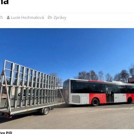
na
25
Lucie Hochmalová
Zprávy
ivu PID