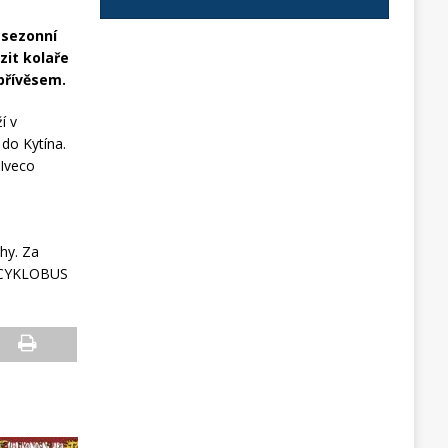
 sezonní
zit kolaře
přívěsem.
í v
 do Kytína.
 Iveco
hy. Za
m „CYKLOBUS