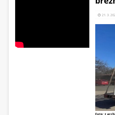
břez
21. 3. 20
Foto: z arch