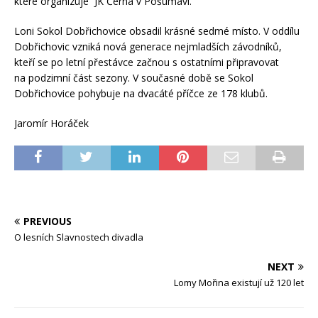
které organizuje JK Černá v Pošumaví.
Loni Sokol Dobřichovice obsadil krásné sedmé místo. V oddílu
Dobřichovic vzniká nová generace nejmladších závodníků,
kteří se po letní přestávce začnou s ostatními připravovat
na podzimní část sezony. V současné době se Sokol
Dobřichovice pohybuje na dvacáté příčce ze 178 klubů.
Jaromír Horáček
PREVIOUS
O lesních Slavnostech divadla
NEXT
Lomy Mořina existují už 120 let