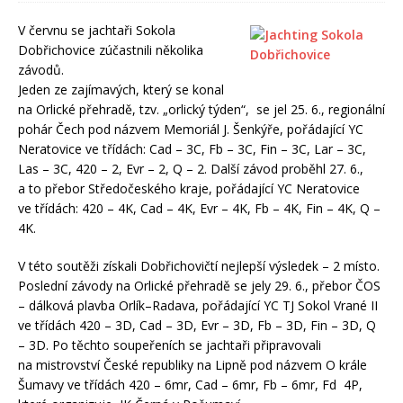
V červnu se jachtaři Sokola
Dobřichovice zúčastnili několika
závodů.
Jeden ze zajímavých, který se konal
na Orlické přehradě, tzv. „orlický týden“, se jel 25. 6., regionální
pohár Čech pod názvem Memoriál J. Šenkýře, pořádající YC
Neratovice ve třídách: Cad – 3C, Fb – 3C, Fin – 3C, Lar – 3C,
Las – 3C, 420 – 2, Evr – 2, Q – 2. Další závod proběhl 27. 6.,
a to přebor Středočeského kraje, pořádající YC Neratovice
ve třídách: 420 – 4K, Cad – 4K, Evr – 4K, Fb – 4K, Fin – 4K, Q –
4K.
V této soutěži získali Dobřichovičtí nejlepší výsledek – 2 místo.
Poslední závody na Orlické přehradě se jely 29. 6., přebor ČOS
– dálková plavba Orlík–Radava, pořádající YC TJ Sokol Vrané II
ve třídách 420 – 3D, Cad – 3D, Evr – 3D, Fb – 3D, Fin – 3D, Q
– 3D. Po těchto soupeřeních se jachtaři připravovali
na mistrovství České republiky na Lipně pod názvem O krále
Šumavy ve třídách 420 – 6mr, Cad – 6mr, Fb – 6mr, Fd 4P,