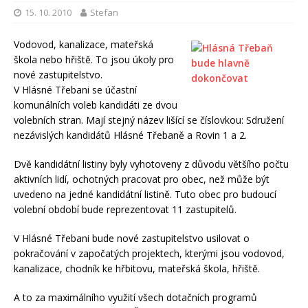
15. 10. 2010
Stefan
Vodovod, kanalizace, mateřská
škola nebo hřiště. To jsou úkoly pro
nové zastupitelstvo.
V Hlásné Třebani se účastní
komunálních voleb kandidáti ze dvou
volebních stran. Mají stejný název lišící se číslovkou: Sdružení
nezávislých kandidátů Hlásné Třebaně a Rovin 1 a 2.
Dvě kandidátní listiny byly vyhotoveny z důvodu většího počtu
aktivních lidí, ochotných pracovat pro obec, než může být
uvedeno na jedné kandidátní listině. Tuto obec pro budoucí
volební období bude reprezentovat 11 zastupitelů.
V Hlásné Třebani bude nové zastupitelstvo usilovat o
pokračování v započatých projektech, kterými jsou vodovod,
kanalizace, chodník ke hřbitovu, mateřská škola, hřiště.
A to za maximálního využití všech dotačních programů