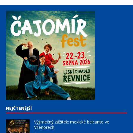
NEJČTENĚJŠÍ
Výjimečný zážitek: mexické belcanto ve
Všenorech